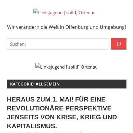
Zum
Inhalt
Links
springen
Wir verändern die Welt in Offenburg und Umgebung!
['solid
Wir verändern die Welt in Offenburg und Umgebung!
Orten
Suchen
KATEGORIE:
ALLGEMEIN
HERAUS ZUM 1. MAI! FÜR EINE
REVOLUTIONÄRE PERSPEKTIVE
JENSEITS VON KRISE, KRIEG UND
KAPITALISMUS.