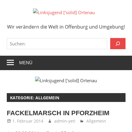
Zum
Inhalt
Links
springen
Wir verändern die Welt in Offenburg und Umgebung!
['solid
Wir verändern die Welt in Offenburg und Umgebung!
Orten
Suchen
MENÜ
KATEGORIE:
ALLGEMEIN
FACKELMARSCH IN PFORZHEIM
1. Februar 2014
admin-yeti
Allgemein