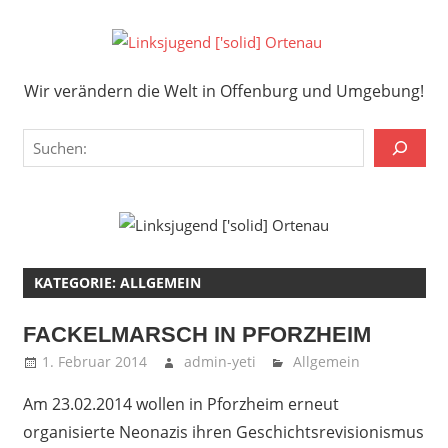
Zum
Inhalt
Links
springen
Wir verändern die Welt in Offenburg und Umgebung!
['solid
Wir verändern die Welt in Offenburg und Umgebung!
Orten
Suchen
KATEGORIE:
ALLGEMEIN
FACKELMARSCH IN PFORZHEIM
1. Februar 2014
admin-yeti
Allgemein
Am 23.02.2014 wollen in Pforzheim erneut
organisierte Neonazis ihren Geschichtsrevisionismus