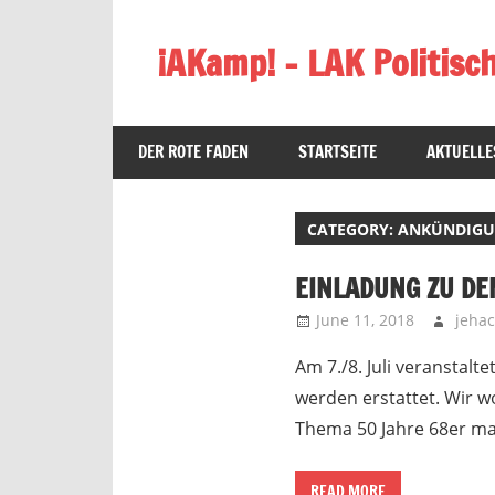
Skip
to
¡AKamp! – LAK Politisc
content
Organisation
von
DER ROTE FADEN
STARTSEITE
AKTUELLE
Bildungstagen,
Kongressen,
Ausflügen
CATEGORY:
ANKÜNDIG
und
Pfingstcamps!
EINLADUNG ZU DE
June 11, 2018
jeha
Am 7./8. Juli veranstal
werden erstattet. Wir 
Thema 50 Jahre 68er ma
READ MORE