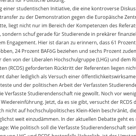
erats für Politische Bildung.
g einer studentischen Initiative, die eine kontroverse Disk
transfer zu der Demonstration gegen die Europäische Zentr
atte, liegt nicht nur im Bereich der Kompetenzen des Refer
sondern schuf gerade für Studierende in prekärer finanziel
hem Engagement. Hier ist daran zu erinnern, dass 61 Prozen
obben, 24 Prozent BAFöG beziehen und sechs Prozent zude
r den von der Liberalen Hochschulgruppe (LHG) und dem Rin
n (RCDS) geforderten Rücktritt der Referenten liegen nicht
nt daher lediglich als Versuch einer öffentlichkeitswirksame
teste und der politischen Arbeit der Verfassten Studierend
ie Verfasste Studierendenschaft nie gewollt. Noch vor wenig
edereinführung. Jetzt, da es sie gibt, versucht der RCDS du
sich nicht auf hochschulpolitisches Klein-Klein beschränkt, di
ichst weit einzudämmen. In der aktuellen Debatte geht es 
ge: Wie politisch soll die Verfasste Studierendenschaft sein