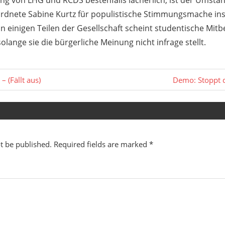
ung von LHG und RCDS bestenfalls lächerlich, ist der Umsta
dnete Sabine Kurtz für populistische Stimmungsmache inst
n einigen Teilen der Gesellschaft scheint studentische Mi
olange sie die bürgerliche Meinung nicht infrage stellt.
Next
– (Fällt aus)
Demo: Stoppt
Post:
t be published.
Required fields are marked
*