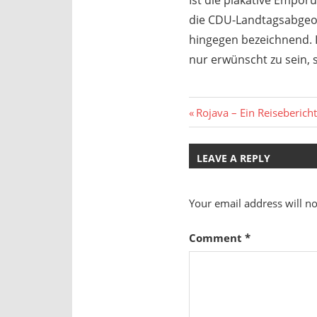
Ist die plakative Empör
die CDU-Landtagsabgeor
hingegen bezeichnend. I
nur erwünscht zu sein, s
Post
Previous
Rojava – Ein Reisebericht 
Post:
navigation
LEAVE A REPLY
Your email address will no
Comment
*