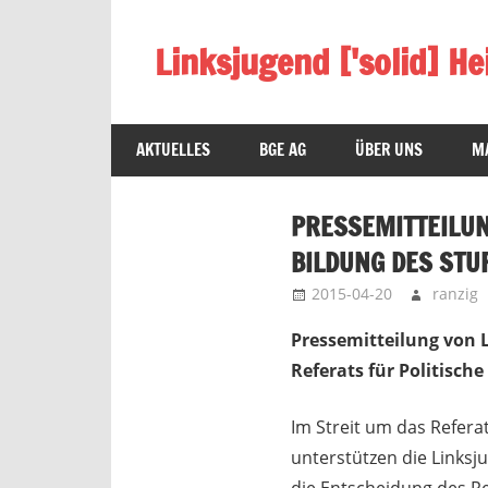
Skip
to
Linksjugend ['solid] He
content
sozialistisch,
antifaschistisch,
AKTUELLES
BGE AG
ÜBER UNS
MA
basisdemokratisch
&
feministisch
PRESSEMITTEILUN
BILDUNG DES STU
2015-04-20
ranzig
Pressemitteilung von L
Referats für Politisch
Im Streit um das Refera
unterstützen die Linksj