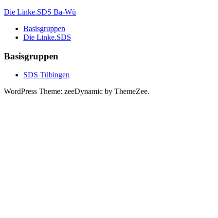
Zum
Die Linke.SDS Ba-Wü
Inhalt
Basisgruppen
springen
Sozialistisch
Die Linke.SDS
Demokratischer
Studierendenverband
Basisgruppen
SDS Tübingen
WordPress Theme: zeeDynamic by ThemeZee.