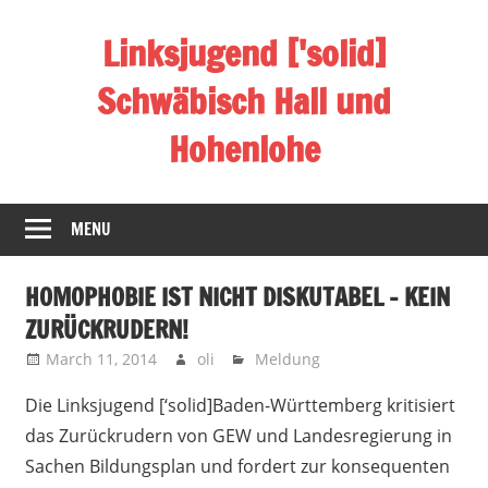
Skip
Linksjugend ['solid]
to
content
Schwäbisch Hall und
Hohenlohe
MENU
HOMOPHOBIE IST NICHT DISKUTABEL – KEIN
ZURÜCKRUDERN!
March 11, 2014
oli
Meldung
Die Linksjugend [‘solid]Baden-Württemberg kritisiert
das Zurückrudern von GEW und Landesregierung in
Sachen Bildungsplan und fordert zur konsequenten