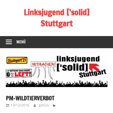
Zum
Linksjugend ['solid]
Inhalt
springen
Stuttgart
Offizielle
Homepage
MENÜ
der
Linksjugend
['solid]
Stuttgart
PM-WILDTIERVERBOT
13/12/2016
gonzo