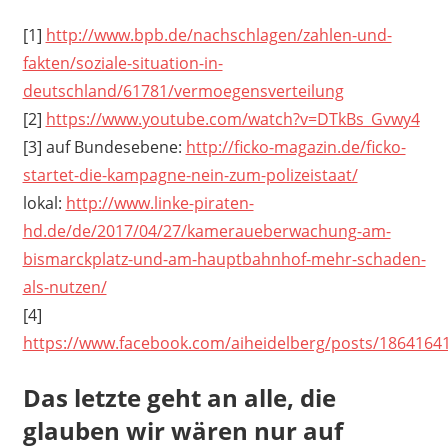
[1]
http://www.bpb.de/nachschlagen/zahlen-und-
fakten/soziale-situation-in-
deutschland/61781/vermoegensverteilung
[2]
https://www.youtube.com/watch?v=DTkBs_Gvwy4
[3] auf Bundesebene:
http://ficko-magazin.de/ficko-
startet-die-kampagne-nein-zum-polizeistaat/
lokal:
http://www.linke-piraten-
hd.de/de/2017/04/27/kameraueberwachung-am-
bismarckplatz-und-am-hauptbahnhof-mehr-schaden-
als-nutzen/
[4]
https://www.facebook.com/aiheidelberg/posts/1864164
Das letzte geht an alle, die
glauben wir wären nur auf