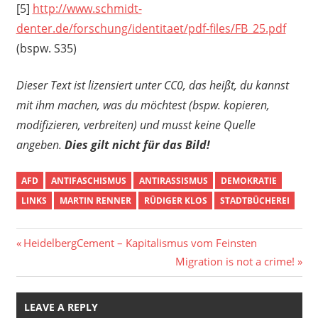
[5]
http://www.schmidt-
denter.de/forschung/identitaet/pdf-files/FB_25.pdf
(bspw. S35)
Dieser Text ist lizensiert unter CC0, das heißt, du kannst
mit ihm machen, was du möchtest (bspw. kopieren,
modifizieren, verbreiten) und musst keine Quelle
angeben.
Dies gilt nicht für das Bild!
AFD
ANTIFASCHISMUS
ANTIRASSISMUS
DEMOKRATIE
LINKS
MARTIN RENNER
RÜDIGER KLOS
STADTBÜCHEREI
Post
Previous
HeidelbergCement – Kapitalismus vom Feinsten
Post:
Next
Migration is not a crime!
navigation
Post:
LEAVE A REPLY