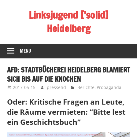
Skip
Linksjugend ['solid]
to
content
Heidelberg
sozialistisch,
antifaschistisch,
MENU
basisdemokratisch
&
AFD: STADTBÜCHEREI HEIDELBERG BLAMIERT
feministisch
SICH BIS AUF DIE KNOCHEN
2017-05-15
pressehd
Berichte
,
Propaganda
Oder: Kritische Fragen an Leute,
die Räume vermieten: “Bitte lest
ein Geschichtsbuch”