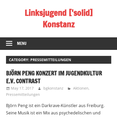
Skip
Linksjugend ['solid]
to
content
Konstanz
Radikale
Politik
MENU
wo
alle
CATEGORY:
PRESSEMITTEILUNGEN
Urlaub
machen
BJÖRN PENG KONZERT IM JUGENDKULTUR
E.V. CONTRAST
May 17, 2017
bgkonstanz
Aktionen
,
Pressemitteilungen
Björn Peng ist ein Darkrave-Künstler aus Freiburg.
Seine Musik ist ein Mix aus psychedelischen und