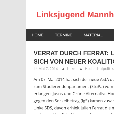
Zum
Inhalt
Linksjugend Mann
springen
Offizielle
Seite
HOME
TERMINE
MATERIAL
der
Linksjugend
Mannheim
VERRAT DURCH FERRAT: L
SICH VON NEUER KOALITI
Mai 7, 2014
hilke
Hochschulpolitik
Am 07. Mai 2014 hat sich der neue AStA d
zum Studierendenparlament (StuPa) vom 01
erlangen: Jusos und Grüne Alternative Ho
gegen den Sockelbetrag (IgS) kamen zusamme
Linke.SDS, davon erhielt Julien Ferrat die