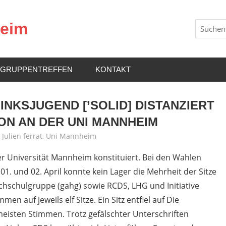
heim
Suchen
GRUPPENTREFFEN
KONTAKT
INKSJUGEND [’SOLID] DISTANZIERT
ON AN DER UNI MANNHEIM
,
Julien ferrat
,
Uni Mannheim
er Universität Mannheim konstituiert. Bei den Wahlen
. und 02. April konnte kein Lager die Mehrheit der Sitze
chschulgruppe (gahg) sowie RCDS, LHG und Initiative
n auf jeweils elf Sitze. Ein Sitz entfiel auf Die
 meisten Stimmen. Trotz gefälschter Unterschriften