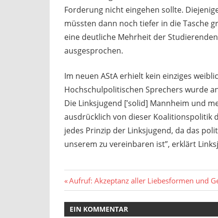
Forderung nicht eingehen sollte. Diejenig
müssten dann noch tiefer in die Tasche g
eine deutliche Mehrheit der Studierenden
ausgesprochen.
Im neuen AStA erhielt kein einziges weibl
Hochschulpolitischen Sprechers wurde an
Die Linksjugend [’solid] Mannheim und me
ausdrücklich von dieser Koalitionspoliti
jedes Prinzip der Linksjugend, da das pol
unserem zu vereinbaren ist”, erklärt Link
Beitragsnavigation
Vorheriger
Aufruf: Akzeptanz aller Liebesformen und G
Beitrag:
EIN KOMMENTAR