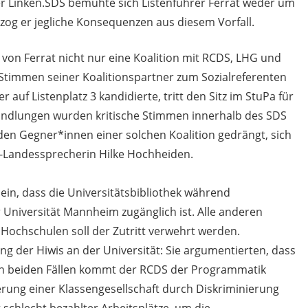
er Linken.SDS bemühte sich Listenführer Ferrat weder um
zog er jegliche Konsequenzen aus diesem Vorfall.
 von Ferrat nicht nur eine Koalition mit RCDS, LHG und
n Stimmen seiner Koalitionspartner zum Sozialreferenten
 auf Listenplatz 3 kandidierte, tritt den Sitz im StuPa für
handlungen wurden kritische Stimmen innerhalb des SDS
rden Gegner*innen einer solchen Koalition gedrängt, sich
S-Landessprecherin Hilke Hochheiden.
ein, dass die Universitätsbibliothek während
Universität Mannheim zugänglich ist. Alle anderen
Hochschulen soll der Zutritt verwehrt werden.
g der Hiwis an der Universität: Sie argumentierten, dass
 In beiden Fällen kommt der RCDS der Programmatik
rung einer Klassengesellschaft durch Diskriminierung