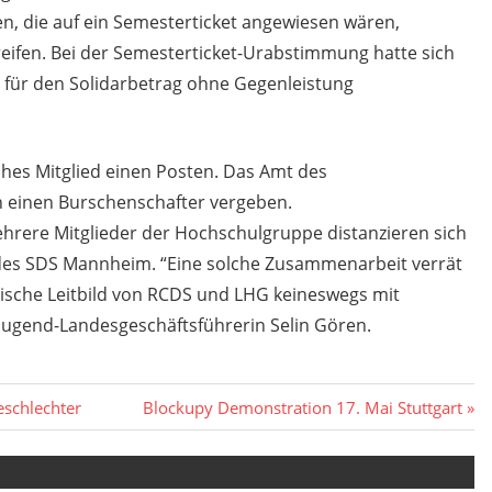
en, die auf ein Semesterticket angewiesen wären,
reifen. Bei der Semesterticket-Urabstimmung hatte sich
 für den Solidarbetrag ohne Gegenleistung
iches Mitglied einen Posten. Das Amt des
 einen Burschenschafter vergeben.
hrere Mitglieder der Hochschulgruppe distanzieren sich
k des SDS Mannheim. “Eine solche Zusammenarbeit verrät
itische Leitbild von RCDS und LHG keineswegs mit
sjugend-Landesgeschäftsführerin Selin Gören.
Nächster
eschlechter
Blockupy Demonstration 17. Mai Stuttgart
Beitrag: