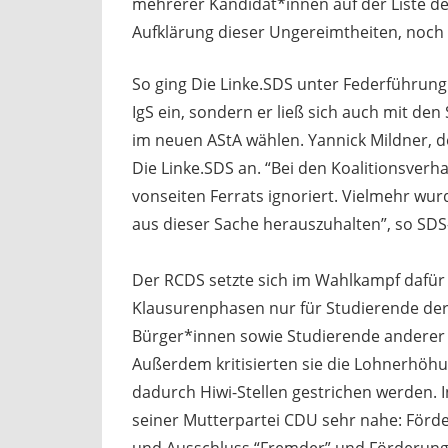
mehrerer Kandidat*innen auf der Liste d
Aufklärung dieser Ungereimtheiten, noch 
So ging Die Linke.SDS unter Federführung
IgS ein, sondern er ließ sich auch mit de
im neuen AStA wählen. Yannick Mildner, der
Die Linke.SDS an. “Bei den Koalitionsver
vonseiten Ferrats ignoriert. Vielmehr wu
aus dieser Sache herauszuhalten”, so SD
Der RCDS setzte sich im Wahlkampf dafür 
Klausurenphasen nur für Studierende der 
Bürger*innen sowie Studierende anderer 
Außerdem kritisierten sie die Lohnerhöhun
dadurch Hiwi-Stellen gestrichen werden.
seiner Mutterpartei CDU sehr nahe: Förde