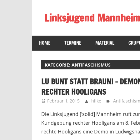
Zum
Inhalt
Linksjugend Mannhei
springen
Offizielle
Seite
HOME
TERMINE
MATERIAL
GRUP
der
Linksjugend
Mannheim
KATEGORIE:
ANTIFASCHISMUS
LU BUNT STATT BRAUN! – DEM
RECHTER HOOLIGANS
Februar 1, 2015
hilke
Antifaschis
Die Linksjugend [’solid] Mannheim ruft z
Kundgebung rechter Hooligans am 8. Febr
rechte Hooligans eine Demo in Ludwigsh