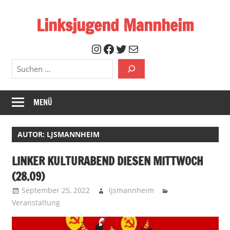
Zum
Linksjugend Mannheim
Inhalt
springen
Offizielle
Instagram
Facebook
Twitter
Mail
Seite
Suchen
der
Linksjugend
Mannheim
MENÜ
AUTOR:
LJSMANNHEIM
LINKER KULTURABEND DIESEN MITTWOCH
(28.09)
September 25, 2022
ljsmannheim
Veranstaltung