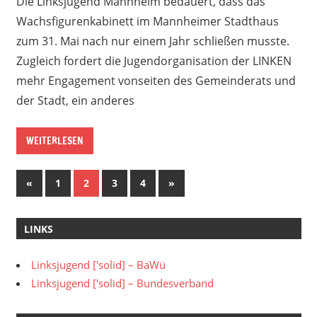
Die Linksjugend Mannheim bedauert, dass das
Wachsfigurenkabinett im Mannheimer Stadthaus
zum 31. Mai nach nur einem Jahr schließen musste.
Zugleich fordert die Jugendorganisation der LINKEN
mehr Engagement vonseiten des Gemeinderats und
der Stadt, ein anderes
WEITERLESEN
Seitennummerierung
Vorherige
Nächste
«
1
2
3
4
»
Beiträge
Beiträge
der
LINKS
Beiträge
Linksjugend ['solid] – BaWü
Linksjugend ['solid] – Bundesverband