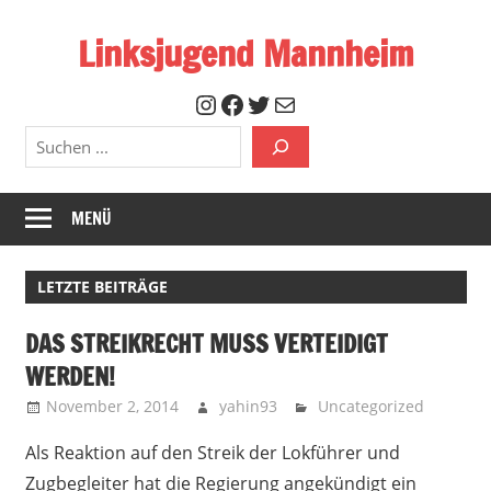
Zum
Linksjugend Mannheim
Inhalt
springen
Offizielle
Instagram
Facebook
Twitter
Mail
Seite
Suchen
der
Linksjugend
Mannheim
MENÜ
LETZTE BEITRÄGE
DAS STREIKRECHT MUSS VERTEIDIGT
WERDEN!
November 2, 2014
yahin93
Uncategorized
Als Reaktion auf den Streik der Lokführer und
Zugbegleiter hat die Regierung angekündigt ein