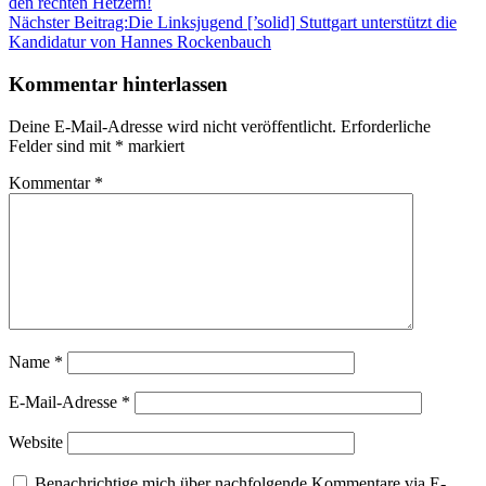
den rechten Hetzern!
Nächster Beitrag:
Die Linksjugend [’solid] Stuttgart unterstützt die
Kandidatur von Hannes Rockenbauch
Kommentar hinterlassen
Deine E-Mail-Adresse wird nicht veröffentlicht.
Erforderliche
Felder sind mit
*
markiert
Kommentar
*
Name
*
E-Mail-Adresse
*
Website
Benachrichtige mich über nachfolgende Kommentare via E-