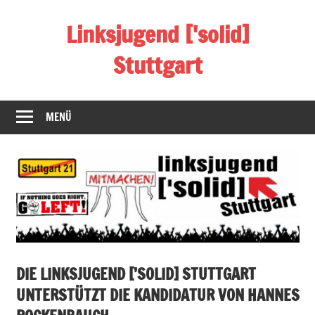
Zum
Linksjugend ['solid]
Inhalt
springen
Stuttgart
Offizielle
Homepage
MENÜ
der
Linksjugend
['solid]
Stuttgart
DIE LINKSJUGEND [’SOLID] STUTTGART
UNTERSTÜTZT DIE KANDIDATUR VON HANNES