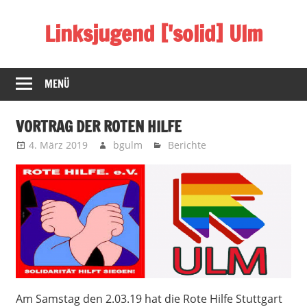
Zum
Linksjugend ['solid] Ulm
Inhalt
springen
Antifa
beim
MENÜ
Nahbaden
VORTRAG DER ROTEN HILFE
4. März 2019
bgulm
Berichte
Am Samstag den 2.03.19 hat die Rote Hilfe Stuttgart