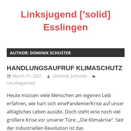
Skip
to
Linksjugend ['solid]
content
Esslingen
Homepage
der
linksjugend
AUTHOR:
DOMINIK SCHUSTER
['solid]
HANDLUNGSAUFRUF KLIMASCHUTZ
Basisgruppe
Esslingen
March 31, 2021
Dominik Schuster
Uncategorized
Heute müssen viele Menschen am eigenen Leib
erfahren, wie hart sich einePandemie/Krise auf unser
alltägliches Leben ausübt. Doch steht eine noch viel
größere Krise vor unserer Türe: ,,Die Klimakrise‘‘. Seit
der Industriellen Revolution ist das