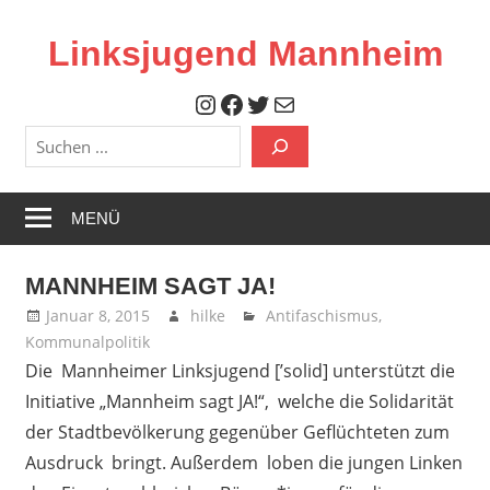
Zum
Inhalt
Linksjugend Mannheim
springen
Offizielle
Instagram
Facebook
Twitter
Mail
Seite
Suchen
der
Linksjugend
Mannheim
MENÜ
MANNHEIM SAGT JA!
Januar 8, 2015
hilke
Antifaschismus
,
Kommunalpolitik
Die Mannheimer Linksjugend [’solid] unterstützt die
Initiative „Mannheim sagt JA!“, welche die Solidarität
der Stadtbevölkerung gegenüber Geflüchteten zum
Ausdruck bringt. Außerdem loben die jungen Linken