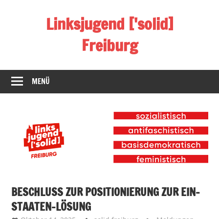
Zum
Linksjugend ['solid]
Inhalt
springen
Freiburg
Die
Website
MENÜ
der
linksjugend
['solid]
Freiburg
BESCHLUSS ZUR POSITIONIERUNG ZUR EIN-
STAATEN-LÖSUNG