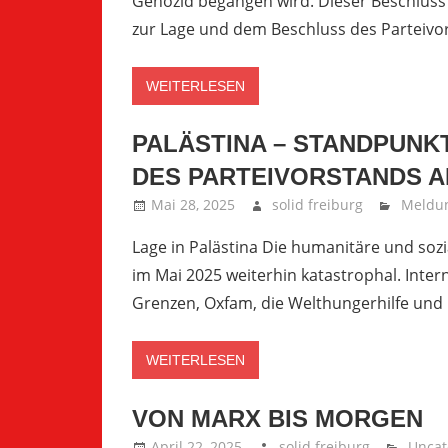
Genozid begangen wird. Dieser Beschluss 
zur Lage und dem Beschluss des Parteiv
WEITERLESEN
PALÄSTINA – STANDPUNK
DES PARTEIVORSTANDS AM
Mai 28, 2025
solid freiburg
Meldu
Lage in Palästina Die humanitäre und sozia
im Mai 2025 weiterhin katastrophal. Inter
Grenzen, Oxfam, die Welthungerhilfe und 
WEITERLESEN
VON MARX BIS MORGEN
April 22, 2025
solid freiburg
Uncat