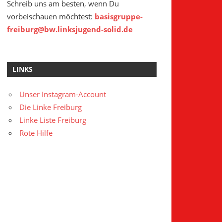
Schreib uns am besten, wenn Du
vorbeischauen möchtest:
basisgruppe-
freiburg@bw.linksjugend-solid.de
LINKS
Unser Instagram-Account
Die Linke Freiburg
Linke Liste Freiburg
Rote Hilfe