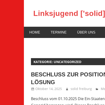
Zum
Inhalt
Linksjugend ['solid
springen
Die
Website
HOME
TERMINE
ÜBER UNS
der
linksjugend
['solid]
Freiburg
KATEGORIE:
UNCATEGORIZED
BESCHLUSS ZUR POSITIO
LÖSUNG
Oktober 14, 2025
solid freiburg
Me
Beschluss vom 01.10.2025 Die Ein-Staaten