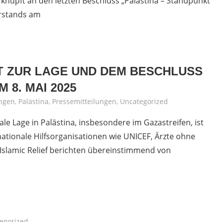
knüpft an den letzten Beschluss „Palästina – Standpunkt
orstands am
T ZUR LAGE UND DEM BESCHLUSS
 8. MAI 2025
ngen
,
Palästina
,
Pressemitteilungen
,
Uncategorized
le Lage in Palästina, insbesondere im Gazastreifen, ist
nationale Hilfsorganisationen wie UNICEF, Ärzte ohne
Islamic Relief berichten übereinstimmend von
egorized