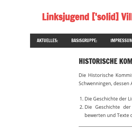
Zum
Inhalt
Linksjugend ['solid] V
springen
Sozialistisch
//
AKTUELLES:
BASISGRUPPE:
IMPRESSUM
Basisdemokratisch
//
Antifaschistisch
HISTORISCHE KOM
//
Antikapitalistisch
Die Historische Kommis
//
Schwenningen, dessen A
Queerfeministisch
Die Geschichte der Li
Die Geschichte der
bewerten und Texte da