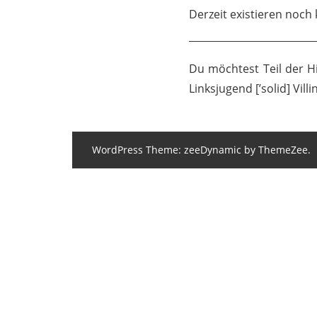
Derzeit existieren noch
Du möchtest Teil der 
Linksjugend [’solid] Vil
WordPress Theme: zeeDynamic by ThemeZee.