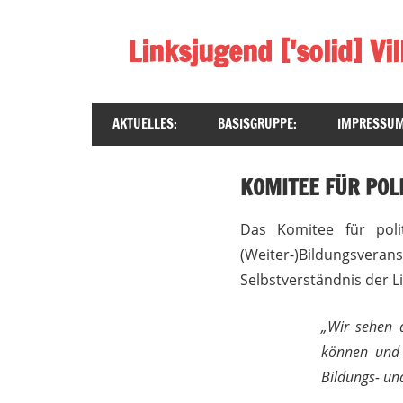
Zum
Inhalt
Linksjugend ['solid] V
springen
Sozialistisch
//
AKTUELLES:
BASISGRUPPE:
IMPRESSUM
Basisdemokratisch
//
Antifaschistisch
KOMITEE FÜR POLI
//
Antikapitalistisch
Das Komitee für poli
//
(Weiter-)Bildungsveran
Queerfeministisch
Selbstverständnis der L
„Wir sehen d
können und 
Bildungs- un