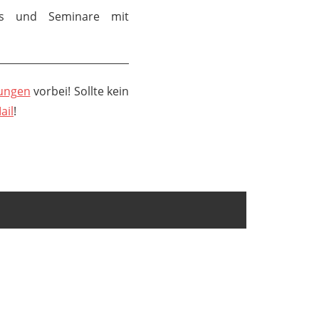
ps und Seminare mit
tungen
vorbei! Sollte kein
ail
!