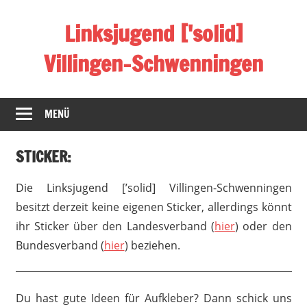
Zum
Linksjugend ['solid]
Inhalt
springen
Villingen-Schwenningen
Sozialistisch
//
MENÜ
Basisdemokratisch
//
STICKER:
Antifaschistisch
//
Die Linksjugend [’solid] Villingen-Schwenningen
Antikapitalistisch
besitzt derzeit keine eigenen Sticker, allerdings könnt
//
ihr Sticker über den Landesverband (
hier
) oder den
Queerfeministisch
Bundesverband (
hier
) beziehen.
Du hast gute Ideen für Aufkleber? Dann schick uns