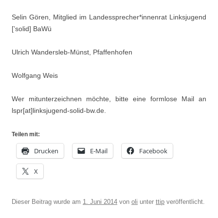
Selin Gören, Mitglied im Landessprecher*innenrat Linksjugend
[’solid] BaWü
Ulrich Wandersleb-Münst, Pfaffenhofen
Wolfgang Weis
Wer mitunterzeichnen möchte, bitte eine formlose Mail an
lspr[at]linksjugend-solid-bw.de.
Teilen mit:
Drucken
E-Mail
Facebook
X
Dieser Beitrag wurde am
1. Juni 2014
von
oli
unter
ttip
veröffentlicht.