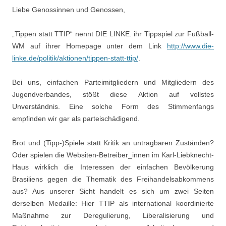
Liebe Genossinnen und Genossen
,
„Tippen statt TTIP“ nennt DIE LINKE. ihr Tippspiel zur Fußball-
WM auf ihrer Homepage unter dem Link
http://www.die-
linke.de/politik/aktionen/tippen-statt-ttip/
.
Bei uns, einfachen
Parteim
itgliedern und Mitgliedern des
Jugendverbandes, stößt diese Aktion auf vollstes
Unverständnis. Eine solche Form des Stimmenfangs
empfinden wir gar als parteischädigend.
Brot und (Tipp-)Spiele statt Kritik an untragbaren Zuständen?
Oder spielen die Websiten-Betreiber
_innen
im Karl-Liebknecht-
Haus wirklich die Interessen der einfachen Bevölkerung
Brasiliens gegen die Thematik des Freihandelsabkommens
aus?
Aus unserer Sicht handelt es sich um
zwei
Seiten
derselben Medaille: Hier TTIP als international koordinierte
Maßnahme zur Deregulierung, Liberalisierung und