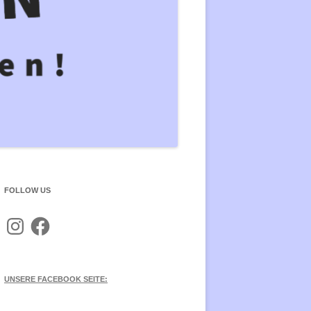
PFEN ÜBERWINDEN
KAPITALISMUSANALYSE UND
KRITIK
NGE THE SYSTEM, NOT THE
ATE! AUF NACH PARIS ZUM
RELIGIONSKRITIK
21!
FAIRTRADE
HEIT STATT SICHERHEIT:
EINE ALTERNATIVE
G8 – LEBE DEN WIDERSTA
ZPOLITIK
BILDUNGSSTREIK
NE
SCHAFTSSTEUERERLEICHTERUNGEN
FOLLOW US
Instagram
Facebook
UNSERE FACEBOOK SEITE: