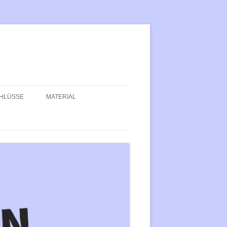
HLÜSSE
MATERIAL
DUNG IST DER
TEXTE
PROGRAMM DER LINKSJU
LÜSSELSTEIN DER
[‘SOLID]
DEMOSPRÜCHE
NZIPATION
BASISGRUPPENHANDBUCH
LUTION: FÜR EIN LEBEN IN
KEIN KOMMUNISMUS IST A
IHEIT, FERN VOM
KEINE LÖSUNG
NGENDEN BLICK DER
TROLLGESELLSCHAFT!
BLOCK FACISM
ITALISMUS IN KONKRETEN
GRUNDLAGEN DER