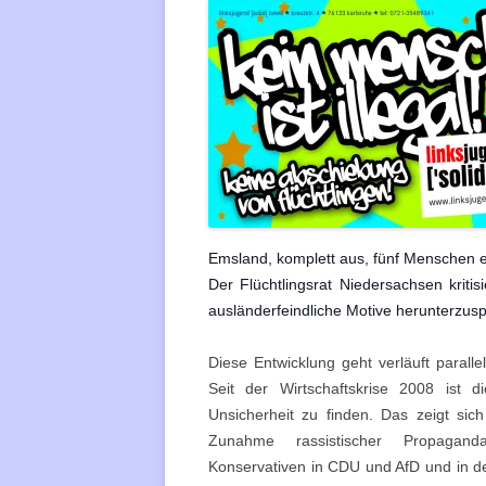
REMS-M
REUTLI
ROTTE
STUTTG
TÜBING
Emsland, komplett aus, fünf Menschen er
ULM
Der Flüchtlingsrat Niedersachsen kritis
WEINHE
ausländerfeindliche Motive herunterzusp
Diese Entwicklung geht verläuft parall
Seit der Wirtschaftskrise 2008 ist
Unsicherheit zu finden.
Das zeigt sich
Zunahme rassistischer Propagan
Konservativen in CDU und AfD und in 