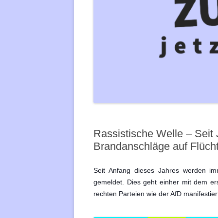
(LANDESSPRECHER*INNENRAT)
KITA
GÖPPIN
DOKUMENTE
HEIDEL
INTERN
HEILBR
KARLSR
KONSTA
LUDWIG
Rassistische Welle – Seit
LÖRRA
Brandanschläge auf Flücht
MANNHE
Seit Anfang dieses Jahres werden imm
ORTEN
gemeldet. Dies geht einher mit dem er
rechten Parteien wie der AfD manifestier
PFORZH
RAVENS