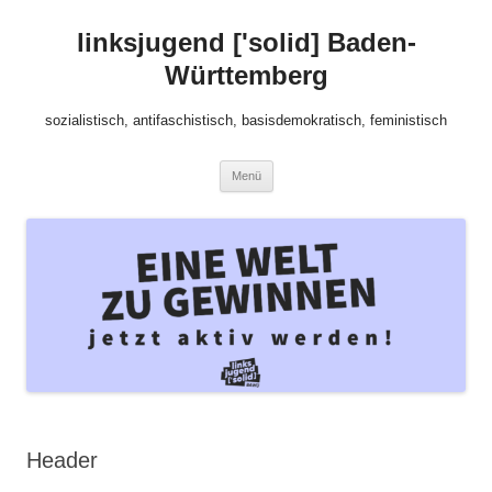
Zum
Inhalt
linksjugend ['solid] Baden-
springen
Württemberg
sozialistisch, antifaschistisch, basisdemokratisch, feministisch
Menü
Header