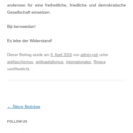
anderswo für eine freiheitliche, friedliche und demokratische
Gesellschaft einsetzen.
Biji berxwedan!
Es lebe der Widerstand!
Dieser Beitrag wurde am
9. April 2016
von
admin-yeti
unter
antifaschismus
,
antikapitalismus
,
Internationales
,
Rojava
veröffentlicht.
Beitragsnavigation
←
Ältere Beiträge
FOLLOW US