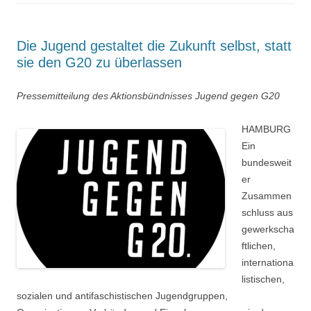
Die Jugend gestaltet die Zukunft selbst, statt
sie den G20 zu überlassen
Pressemitteilung des Aktionsbündnisses Jugend gegen G20
HAMBURG
Ein
bundesweit
er
Zusammen
schluss aus
gewerkscha
ftlichen,
internationa
listischen,
sozialen und antifaschistischen Jugendgruppen,