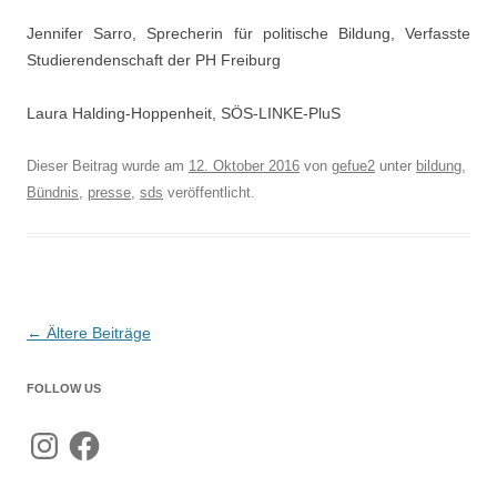
Jennifer Sarro, Sprecherin für politische Bildung, Verfasste
Studierendenschaft der PH Freiburg
Laura Halding-Hoppenheit, SÖS-LINKE-PluS
Dieser Beitrag wurde am
12. Oktober 2016
von
gefue2
unter
bildung
,
Bündnis
,
presse
,
sds
veröffentlicht.
Beitragsnavigation
←
Ältere Beiträge
FOLLOW US
Instagram
Facebook