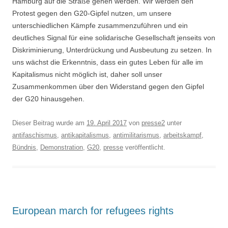
Hamburg auf die Straße gehen werden. Wir werden den
Protest gegen den G20-Gipfel nutzen, um unsere
unterschiedlichen Kämpfe zusammenzuführen und ein
deutliches Signal für eine solidarische Gesellschaft jenseits von
Diskriminierung, Unterdrückung und Ausbeutung zu setzen. In
uns wächst die Erkenntnis, dass ein gutes Leben für alle im
Kapitalismus nicht möglich ist, daher soll unser
Zusammenkommen über den Widerstand gegen den Gipfel
der G20 hinausgehen.
Dieser Beitrag wurde am
19. April 2017
von
presse2
unter
antifaschismus
,
antikapitalismus
,
antimilitarismus
,
arbeitskampf
,
Bündnis
,
Demonstration
,
G20
,
presse
veröffentlicht.
European march for refugees rights