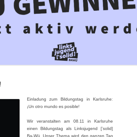
KÄM
STICKERREIHE
GEN/GEISLINGEN
CHA
BERG
CLIM
COP
ONN
FREI
UHE
FÜR 
NET
NZ
KEI
SBURG
ERB
!
CH
IM
Einladung zum Bildungstag in Karlsruhe:
¡Un otro mundo es posible!
AU
Wir veranstalten am 08.11 in Karlsruhe
EIM
einen Bildungstag als Linksjugend [’solid]
Ba-Wü. Unser Thema wird den ganzen Tag
BURG