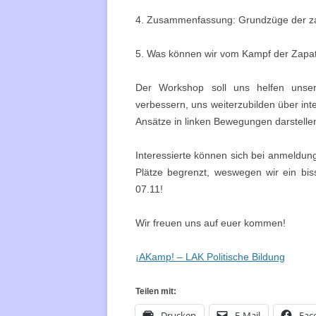
4. Zusammenfassung: Grundzüge der za
5. Was können wir vom Kampf der Zapati
Der Workshop soll uns helfen unser
verbessern, uns weiterzubilden über int
Ansätze in linken Bewegungen darstelle
Interessierte können sich bei anmeldung[
Plätze begrenzt, weswegen wir ein bi
07.11!
Wir freuen uns auf euer kommen!
¡AKamp! – LAK Politische Bildung
Teilen mit:
Drucken
E-Mail
Fac