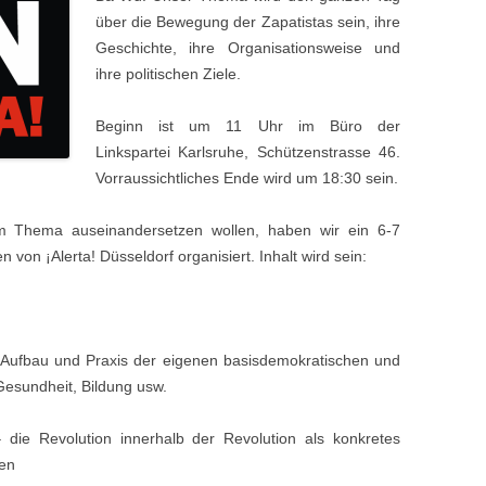
über die Bewegung der Zapatistas sein, ihre
URR KREIS
Geschichte, ihre Organisationsweise und
ihre politischen Ziele.
NGEN
Beginn ist um 11 Uhr im Büro der
NBURG
Linkspartei Karlsruhe, Schützenstrasse 46.
ART
Vorraussichtliches Ende wird um 18:30 sein.
EN
em Thema auseinandersetzen wollen, haben wir ein 6-7
von ¡Alerta! Düsseldorf organisiert. Inhalt wird sein:
IM
– Aufbau und Praxis der eigenen basisdemokratischen und
 Gesundheit, Bildung usw.
 die Revolution innerhalb der Revolution als konkretes
nen