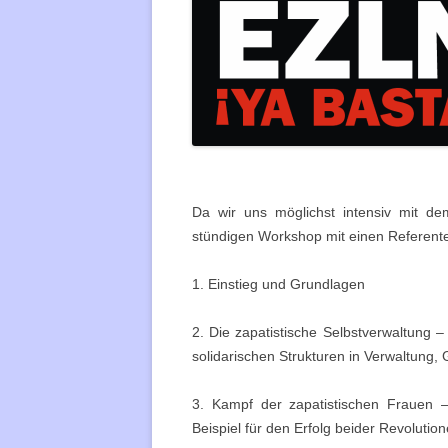
REMS-M
REUTLI
ROTTE
STUTTG
TÜBING
Da wir uns möglichst intensiv mit d
stündigen Workshop mit einen Referenten 
ULM
1. Einstieg und Grundlagen
WEINHE
2. Die zapatistische Selbstverwaltung 
solidarischen Strukturen in Verwaltung,
3. Kampf der zapatistischen Frauen –
Beispiel für den Erfolg beider Revolutio