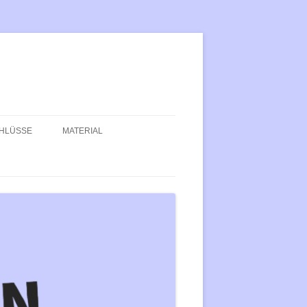
HLÜSSE
MATERIAL
DUNG IST DER
TEXTE
PROGRAMM DER LINKSJU
LÜSSELSTEIN DER
[‘SOLID]
DEMOSPRÜCHE
NZIPATION
BASISGRUPPENHANDBUCH
LUTION: FÜR EIN LEBEN IN
KEIN KOMMUNISMUS IST A
IHEIT, FERN VOM
KEINE LÖSUNG
NGENDEN BLICK DER
TROLLGESELLSCHAFT!
BLOCK FACISM
ITALISMUS IN KONKRETEN
GRUNDLAGEN DER