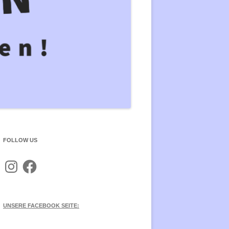
PFEN ÜBERWINDEN
KAPITALISMUSANALYSE UND
KRITIK
NGE THE SYSTEM, NOT THE
ATE! AUF NACH PARIS ZUM
RELIGIONSKRITIK
21!
FAIRTRADE
HEIT STATT SICHERHEIT:
EINE ALTERNATIVE
G8 – LEBE DEN WIDERSTA
ZPOLITIK
BILDUNGSSTREIK
NE
SCHAFTSSTEUERERLEICHTERUNGEN
FOLLOW US
Instagram
Facebook
UNSERE FACEBOOK SEITE: