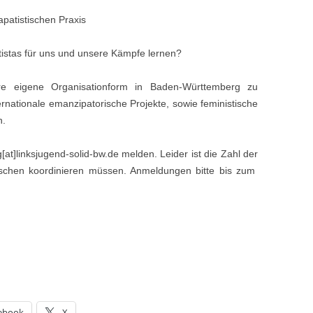
patistischen Praxis
stas für uns und unsere Kämpfe lernen?
e eigene Organisationform in Baden-Württemberg zu
ernationale emanzipatorische Projekte, sowie feministische
n.
at]linksjugend-solid-bw.de melden. Leider ist die Zahl der
sschen koordinieren müssen. Anmeldungen bitte bis zum
ebook
X