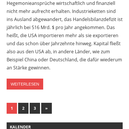
Hegemonieansprüche wirtschaftlich und finanziell
nicht mehr aufrecht erhalten. Industrieketten sind
ins Ausland abgewandert, das Handelsbilanzdefizit ist
jährlich bei 516 Mrd. $ pro Jahr angekommen. Das
heißt, die USA importieren mehr als sie exportieren
und das schon über Jahrzehnte hinweg. Kapital fließt
also aus den USA ab, in andere Länder, wie zum
Beispiel China oder Deutschland, die dafür wiederum
an Stärke gewinnen.
WEITERLESEN
Seitennummerierung
Nächste
1
2
3
»
Beiträge
der
KALENDER