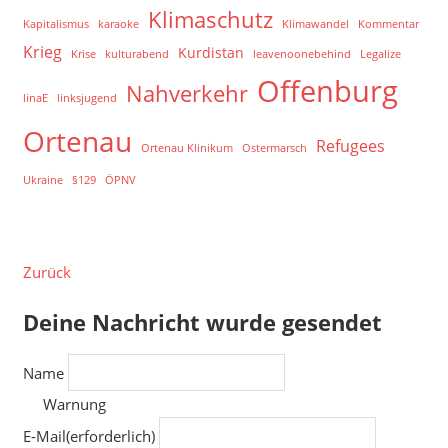
Klimaschutz
Kapitalismus
karaoke
Klimawandel
Kommentar
Krieg
Kurdistan
Krise
kulturabend
leavenoonebehind
Legalize
Offenburg
Nahverkehr
linaE
linksjugend
Ortenau
Refugees
Ortenau Klinikum
Ostermarsch
Ukraine
§129
ÖPNV
Zurück
Deine Nachricht wurde gesendet
Name
Warnung
E-Mail
(erforderlich)