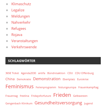
Klimaschutz
Legalize
Meldungen
Nahverkehr
Refugees
Rojava
Veranstaltungen
Verkehrswende
SCHLAGWÖRTER
365€ Ticket
Agenda2030
antifa
Bündnisaktion
CDU
CDU Offenburg
Demonstration
China
Demokratie
Ebertplatz
Eurokrise
Feminismus
Ferienprogramm
festungeuropa
Frauenkampftag
Frieden
Frauentag
freelina
Fridaysforfuture
Gelbwesten
Gesundheitsversorgung
Gengenbach Klinikum
Jugend