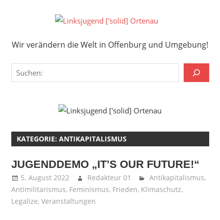
Zum
Inhalt
Links
springen
Wir verändern die Welt in Offenburg und Umgebung!
['solid
Wir verändern die Welt in Offenburg und Umgebung!
Orten
Suchen
KATEGORIE:
ANTIKAPITALISMUS
JUGENDDEMO „IT’S OUR FUTURE!“
5. August 2022
Redakteur 01
Antikapitalismus
,
Antimilitarismus
,
Feminismus
,
Frieden
,
Klimaschutz
,
Legalize
,
Veranstaltungen