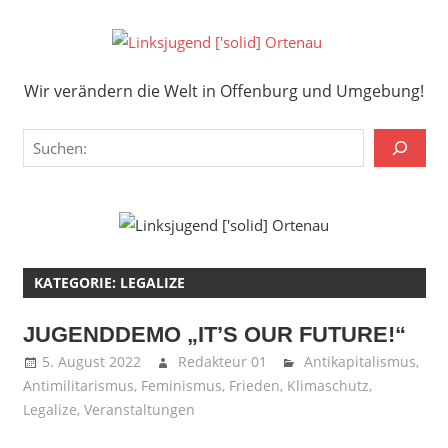
Zum
Inhalt
Links
springen
Wir verändern die Welt in Offenburg und Umgebung!
['solid
Wir verändern die Welt in Offenburg und Umgebung!
Orten
Suchen
KATEGORIE:
LEGALIZE
JUGENDDEMO „IT’S OUR FUTURE!“
5. August 2022
Redakteur 01
Antikapitalismus
,
Antimilitarismus
,
Feminismus
,
Frieden
,
Klimaschutz
,
Legalize
,
Veranstaltungen