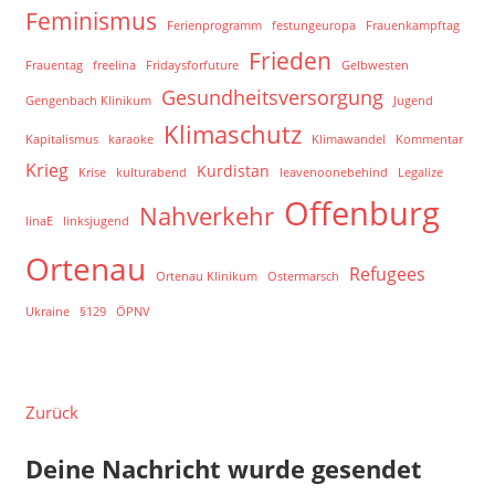
Feminismus
Ferienprogramm
festungeuropa
Frauenkampftag
Frieden
Frauentag
freelina
Fridaysforfuture
Gelbwesten
Gesundheitsversorgung
Gengenbach Klinikum
Jugend
Klimaschutz
Kapitalismus
karaoke
Klimawandel
Kommentar
Krieg
Kurdistan
Krise
kulturabend
leavenoonebehind
Legalize
Offenburg
Nahverkehr
linaE
linksjugend
Ortenau
Refugees
Ortenau Klinikum
Ostermarsch
Ukraine
§129
ÖPNV
Zurück
Deine Nachricht wurde gesendet