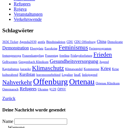
Refugees
Rojava
Veranstaltungen
Verkehrswende
Schlagwörter
China
365€ Ticket
Agenda2030
antifa
Bündnisaktion
CDU
CDU Offenburg
Demokratie
Feminismus
Demonstration
Ebertplatz
Eurokrise
Ferienprogramm
Frieden
festungeuropa
Frauenkampftag
Frauentag
freelina
Fridaysforfuture
Gesundheitsversorgung
Gelbwesten
Gengenbach Klinikum
Jugend
Klimaschutz
Krieg
Kapitalismus
karaoke
Klimawandel
Kommentar
Krise
Kurdistan
kulturabend
leavenoonebehind
Legalize
linaE
linksjugend
Offenburg
Ortenau
Nahverkehr
Ortenau Klinikum
Refugees
Ostermarsch
Ukraine
§129
ÖPNV
Zurück
Deine Nachricht wurde gesendet
Name
Warnung