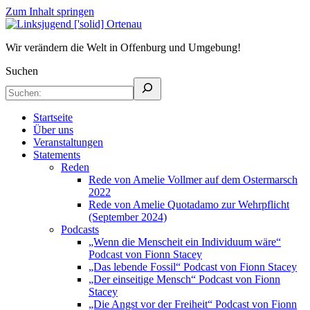
Zum Inhalt springen
Linksjugend
Wir verändern die Welt in Offenburg und Umgebung!
Wir verändern die Welt in Offenburg und Umgebung!
['solid]
Suchen
Ortenau
Startseite
Über uns
Veranstaltungen
Statements
Reden
Rede von Amelie Vollmer auf dem Ostermarsch
2022
Rede von Amelie Quotadamo zur Wehrpflicht
(September 2024)
Podcasts
„Wenn die Menscheit ein Individuum wäre“
Podcast von Fionn Stacey
„Das lebende Fossil“ Podcast von Fionn Stacey
„Der einseitige Mensch“ Podcast von Fionn
Stacey
„Die Angst vor der Freiheit“ Podcast von Fionn