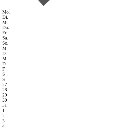
Mo.
Di.
Mi.
Do.
Fr.
Sa.
So.
M
D
M
D
F
S
S
27
28
29
30
31
1
2
3
4