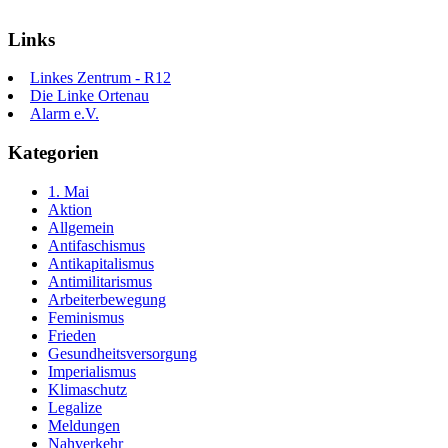
Links
Linkes Zentrum - R12
Die Linke Ortenau
Alarm e.V.
Kategorien
1. Mai
Aktion
Allgemein
Antifaschismus
Antikapitalismus
Antimilitarismus
Arbeiterbewegung
Feminismus
Frieden
Gesundheitsversorgung
Imperialismus
Klimaschutz
Legalize
Meldungen
Nahverkehr