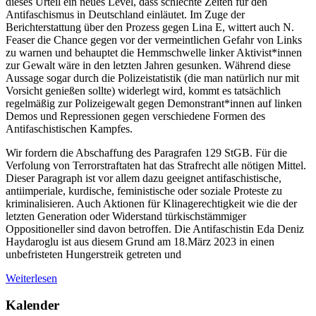
dieses Urteil ein neues Level, dass schlechte Zeiten für den
Antifaschismus in Deutschland einläutet. Im Zuge der
Berichterstattung über den Prozess gegen Lina E, wittert auch N.
Feaser die Chance gegen vor der vermeintlichen Gefahr von Links
zu warnen und behauptet die Hemmschwelle linker Aktivist*innen
zur Gewalt wäre in den letzten Jahren gesunken. Während diese
Aussage sogar durch die Polizeistatistik (die man natürlich nur mit
Vorsicht genießen sollte) widerlegt wird, kommt es tatsächlich
regelmäßig zur Polizeigewalt gegen Demonstrant*innen auf linken
Demos und Repressionen gegen verschiedene Formen des
Antifaschistischen Kampfes.
Wir fordern die Abschaffung des Paragrafen 129 StGB. Für die
Verfolung von Terrorstraftaten hat das Strafrecht alle nötigen Mittel.
Dieser Paragraph ist vor allem dazu geeignet antifaschistische,
antiimperiale, kurdische, feministische oder soziale Proteste zu
kriminalisieren. Auch Aktionen für Klinagerechtigkeit wie die der
letzten Generation oder Widerstand türkischstämmiger
Oppositioneller sind davon betroffen. Die Antifaschistin Eda Deniz
Haydaroglu ist aus diesem Grund am 18.März 2023 in einen
unbefristeten Hungerstreik getreten und
Weiterlesen
Kalender