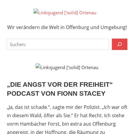
Zum
Inhalt
Links
springen
Wir verändern die Welt in Offenburg und Umgebung!
['solid
Wir verändern die Welt in Offenburg und Umgebung!
Orten
Suchen
„DIE ANGST VOR DER FREIHEIT“
PODCAST VON FIONN STACEY
„Ja, das ist schade.“, sagte mir der Polizist. „Ich war oft
in diesem Wald, öfter als Sie.“ Er hat Recht. Ich stehe
vorm Hambacher Forst, bin extra aus Offenburg
angereist, in der Hoffnung, die Räumung zu