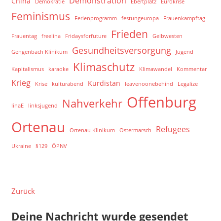
Demonstration
China
Demokratie
Ebertplatz
Eurokrise
Feminismus
Ferienprogramm
festungeuropa
Frauenkampftag
Frieden
Frauentag
freelina
Fridaysforfuture
Gelbwesten
Gesundheitsversorgung
Gengenbach Klinikum
Jugend
Klimaschutz
Kapitalismus
karaoke
Klimawandel
Kommentar
Krieg
Kurdistan
Krise
kulturabend
leavenoonebehind
Legalize
Offenburg
Nahverkehr
linaE
linksjugend
Ortenau
Refugees
Ortenau Klinikum
Ostermarsch
Ukraine
§129
ÖPNV
Zurück
Deine Nachricht wurde gesendet