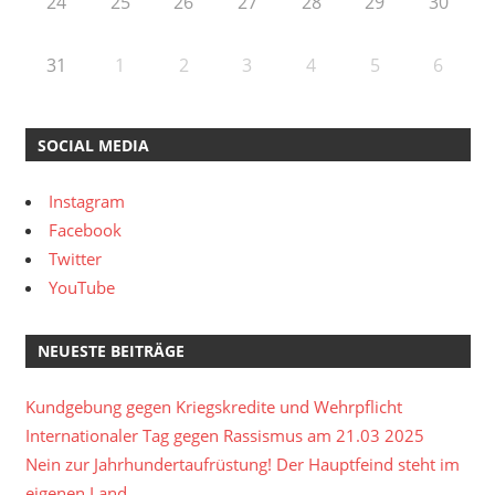
24
25
26
27
28
29
30
31
1
2
3
4
5
6
SOCIAL MEDIA
Instagram
Facebook
Twitter
YouTube
NEUESTE BEITRÄGE
Kundgebung gegen Kriegskredite und Wehrpflicht
Internationaler Tag gegen Rassismus am 21.03 2025
Nein zur Jahrhundertaufrüstung! Der Hauptfeind steht im
eigenen Land