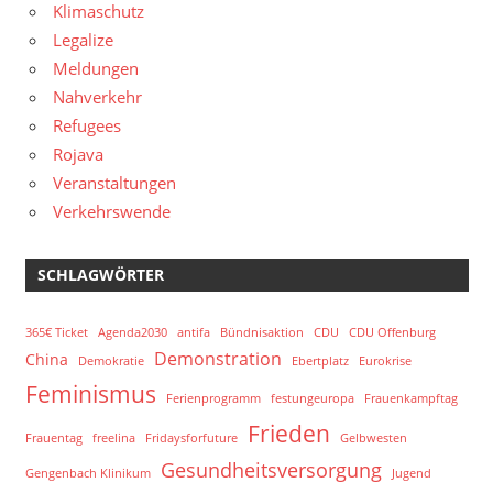
Klimaschutz
Legalize
Meldungen
Nahverkehr
Refugees
Rojava
Veranstaltungen
Verkehrswende
SCHLAGWÖRTER
365€ Ticket
Agenda2030
antifa
Bündnisaktion
CDU
CDU Offenburg
Demonstration
China
Demokratie
Ebertplatz
Eurokrise
Feminismus
Ferienprogramm
festungeuropa
Frauenkampftag
Frieden
Frauentag
freelina
Fridaysforfuture
Gelbwesten
Gesundheitsversorgung
Gengenbach Klinikum
Jugend