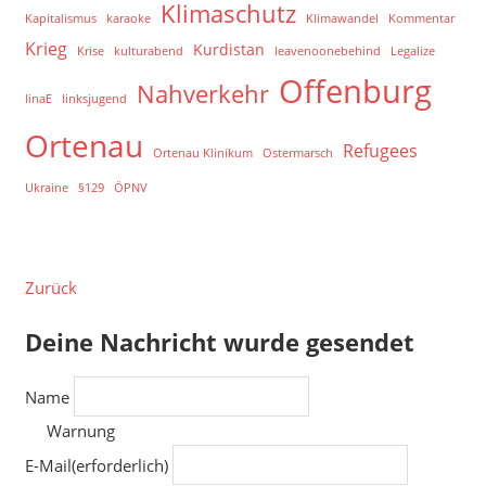
Klimaschutz
Kapitalismus
karaoke
Klimawandel
Kommentar
Krieg
Kurdistan
Krise
kulturabend
leavenoonebehind
Legalize
Offenburg
Nahverkehr
linaE
linksjugend
Ortenau
Refugees
Ortenau Klinikum
Ostermarsch
Ukraine
§129
ÖPNV
Zurück
Deine Nachricht wurde gesendet
Name
Warnung
E-Mail
(erforderlich)