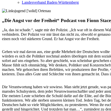
Landesverband Baden-Württemberg
„Die Angst vor der Freiheit“ Podcast von Fionn Stac
„Ja, das ist schade.“, sagte mir der Polizist. „Ich war oft in diesem 
verhindern. Der Polizist vor mir lässt das nicht zu, obwohl er genaus
einen noch viel stärkeren Grund. Er hat Angst vor der Freiheit.
Gehen wir mal davon aus, eine große Mehrheit der Deutschen wollte 
würden es sich die Politiker nochmal anders überlegen mit dem sozia
sofort auf uns eingehen. So aber geschieht, was scheinbar geschehe
Masse fühlt sich ohnmächtig. Wir denken, Politiker und Konzernchef
machen. Wir gehorchen ihren Befehlen, wir produzieren ihre Profite, w
kreieren. Dass alles Gute und Schlechte von ihnen gemacht ist. Dass i
Die Verantwortung haben wir sowieso. Man sieht jetzt gerade, was pas
marodes Schulsystem, dem jeder Neurowissenschaftler und jeder anstän
Die meisten Leute schieben die Schuld dafür auf die Elite, auf die Bü
funktionieren. Wir alle sterben unseren kleinen Tod. Jeden Tag, bei d
Deutschen habt so viele Möglichkeiten, zu protestieren. Wenn ihr euch
gestellt und hingerichtet. Und trotzdem hat man…“, zumindest zu dem 