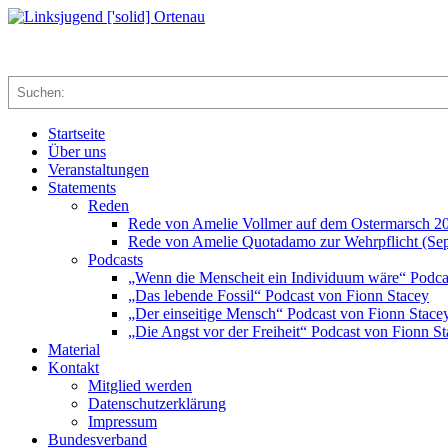
Zum
Inhalt
Linksjugend
springen
['solid]
Suchen
Ortenau
Startseite
Über uns
Veranstaltungen
Statements
Reden
Rede von Amelie Vollmer auf dem Ostermarsch 2
Rede von Amelie Quotadamo zur Wehrpflicht (Se
Podcasts
„Wenn die Menscheit ein Individuum wäre“ Podca
„Das lebende Fossil“ Podcast von Fionn Stacey
„Der einseitige Mensch“ Podcast von Fionn Stace
„Die Angst vor der Freiheit“ Podcast von Fionn S
Material
Kontakt
Mitglied werden
Datenschutzerklärung
Impressum
Bundesverband