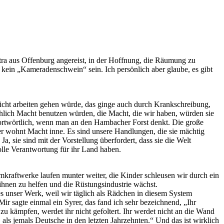
 extra aus Offenburg angereist, in der Hoffnung, die Räumung zu
l kein „Kameradenschwein“ sein. Ich persönlich aber glaube, es gibt
nicht arbeiten gehen würde, das ginge auch durch Krankschreibung,
chlich Macht benutzen würden, die Macht, die wir haben, würden sie
wortwörtlich, wenn man an den Hambacher Forst denkt. Die große
er wohnt Macht inne. Es sind unsere Handlungen, die sie mächtig
, sie sind mit der Vorstellung überfordert, dass sie die Welt
volle Verantwortung für ihr Land haben.
mkraftwerke laufen munter weiter, die Kinder schleusen wir durch ein
ihnen zu helfen und die Rüstungsindustrie wächst.
les unser Werk, weil wir täglich als Rädchen in diesem System
ir sagte einmal ein Syrer, das fand ich sehr bezeichnend, „Ihr
zu kämpfen, werdet ihr nicht gefoltert. Ihr werdet nicht an die Wand
als jemals Deutsche in den letzten Jahrzehnten.“ Und das ist wirklich