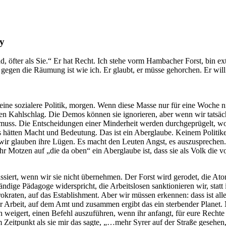
ey
Wald, öfter als Sie.“ Er hat Recht. Ich stehe vorm Hambacher Forst, bin
o gegen die Räumung ist wie ich. Er glaubt, er müsse gehorchen. Er wil
eine sozialere Politik, morgen. Wenn diese Masse nur für eine Woche 
len Kahlschlag. Die Demos können sie ignorieren, aber wenn wir tatsä
n muss. Die Entscheidungen einer Minderheit werden durchgeprügelt, 
s hätten Macht und Bedeutung. Das ist ein Aberglaube. Keinem Politik
ir glauben ihre Lügen. Es macht den Leuten Angst, es auszusprechen. Ja
hr Motzen auf „die da oben“ ein Aberglaube ist, dass sie als Volk die 
siert, wenn wir sie nicht übernehmen. Der Forst wird gerodet, die Ato
dige Pädagoge widerspricht, die Arbeitslosen sanktionieren wir, statt 
rokraten, auf das Establishment. Aber wir müssen erkennen: dass ist al
er Arbeit, auf dem Amt und zusammen ergibt das ein sterbender Planet. M
 weigert, einen Befehl auszuführen, wenn ihr anfangt, für eure Rechte 
Zeitpunkt als sie mir das sagte, „…mehr Syrer auf der Straße gesehen, 