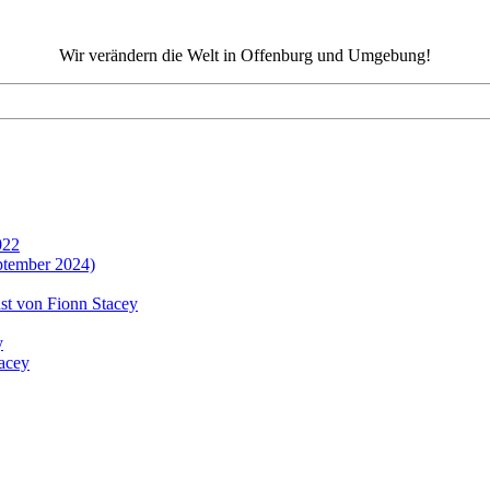
Wir verändern die Welt in Offenburg und Umgebung!
Wir verändern die Welt in Offenburg und Umgebung!
022
ptember 2024)
st von Fionn Stacey
y
tacey