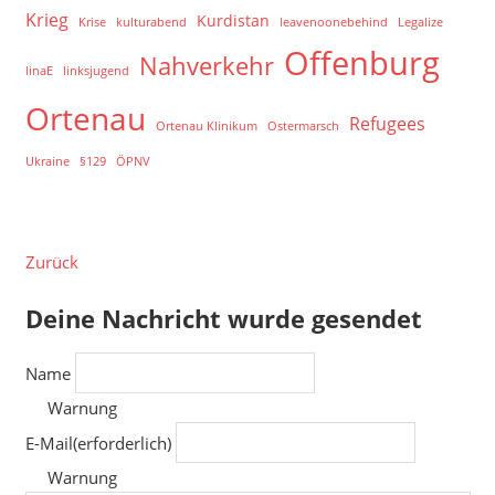
Krieg
Kurdistan
Krise
kulturabend
leavenoonebehind
Legalize
Offenburg
Nahverkehr
linaE
linksjugend
Ortenau
Refugees
Ortenau Klinikum
Ostermarsch
Ukraine
§129
ÖPNV
Zurück
Deine Nachricht wurde gesendet
Name
Warnung
E-Mail
(erforderlich)
Warnung