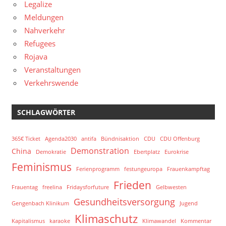
Legalize
Meldungen
Nahverkehr
Refugees
Rojava
Veranstaltungen
Verkehrswende
SCHLAGWÖRTER
365€ Ticket
Agenda2030
antifa
Bündnisaktion
CDU
CDU Offenburg
Demonstration
China
Demokratie
Ebertplatz
Eurokrise
Feminismus
Ferienprogramm
festungeuropa
Frauenkampftag
Frieden
Frauentag
freelina
Fridaysforfuture
Gelbwesten
Gesundheitsversorgung
Gengenbach Klinikum
Jugend
Klimaschutz
Kapitalismus
karaoke
Klimawandel
Kommentar