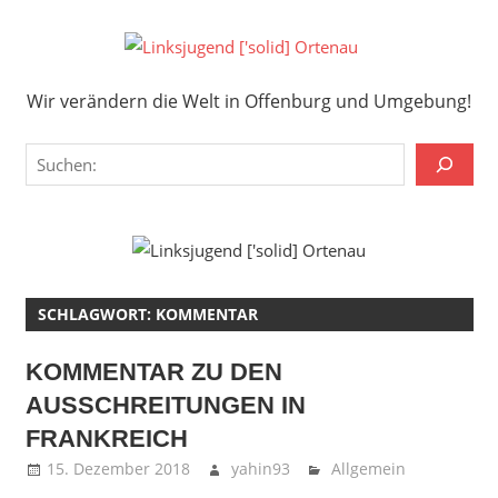
Zum
Inhalt
Links
springen
Wir verändern die Welt in Offenburg und Umgebung!
['solid
Wir verändern die Welt in Offenburg und Umgebung!
Orten
Suchen
SCHLAGWORT:
KOMMENTAR
KOMMENTAR ZU DEN
AUSSCHREITUNGEN IN
FRANKREICH
15. Dezember 2018
yahin93
Allgemein