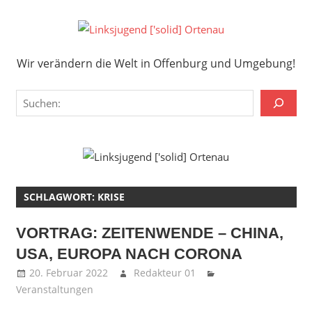
Zum
Inhalt
Links
springen
Wir verändern die Welt in Offenburg und Umgebung!
['solid
Wir verändern die Welt in Offenburg und Umgebung!
Orten
Suchen
SCHLAGWORT:
KRISE
VORTRAG: ZEITENWENDE – CHINA,
USA, EUROPA NACH CORONA
20. Februar 2022
Redakteur 01
Veranstaltungen