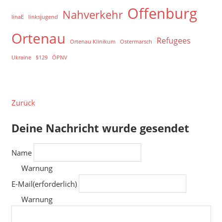
Offenburg
Nahverkehr
linaE
linksjugend
Ortenau
Refugees
Ortenau Klinikum
Ostermarsch
Ukraine
§129
ÖPNV
Zurück
Deine Nachricht wurde gesendet
Name
Warnung
E-Mail
(erforderlich)
Warnung