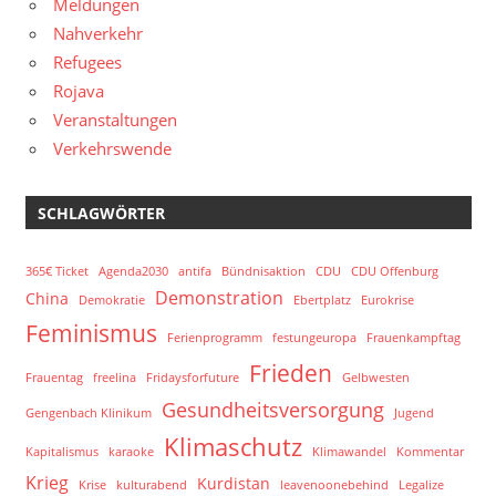
Meldungen
Nahverkehr
Refugees
Rojava
Veranstaltungen
Verkehrswende
SCHLAGWÖRTER
365€ Ticket
Agenda2030
antifa
Bündnisaktion
CDU
CDU Offenburg
Demonstration
China
Demokratie
Ebertplatz
Eurokrise
Feminismus
Ferienprogramm
festungeuropa
Frauenkampftag
Frieden
Frauentag
freelina
Fridaysforfuture
Gelbwesten
Gesundheitsversorgung
Gengenbach Klinikum
Jugend
Klimaschutz
Kapitalismus
karaoke
Klimawandel
Kommentar
Krieg
Kurdistan
Krise
kulturabend
leavenoonebehind
Legalize