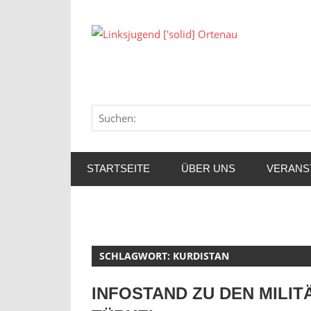
Zum
Inhalt
Link
springen
['soli
Orte
STARTSEITE
ÜBER UNS
VERANS
SCHLAGWORT:
KURDISTAN
INFOSTAND ZU DEN MILIT