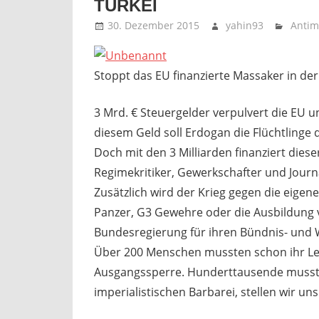
TÜRKEI
30. Dezember 2015
yahin93
Antim
Stoppt das EU finanzierte Massaker in der
3 Mrd. € Steuergelder verpulvert die EU u
diesem Geld soll Erdogan die Flüchtlinge
Doch mit den 3 Milliarden finanziert dies
Regimekritiker, Gewerkschafter und Journ
Zusätzlich wird der Krieg gegen die eige
Panzer, G3 Gewehre oder die Ausbildung vo
Bundesregierung für ihren Bündnis- und W
Über 200 Menschen mussten schon ihr Leb
Ausgangssperre. Hunderttausende mussten
imperialistischen Barbarei, stellen wir u