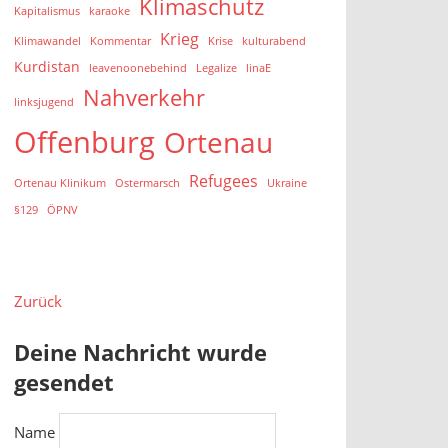
Klimaschutz
Kapitalismus
karaoke
Krieg
Klimawandel
Kommentar
Krise
kulturabend
Kurdistan
leavenoonebehind
Legalize
linaE
Nahverkehr
linksjugend
Offenburg
Ortenau
Refugees
Ortenau Klinikum
Ostermarsch
Ukraine
§129
ÖPNV
Zurück
Deine Nachricht wurde
gesendet
Name