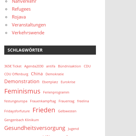
Nahverkehr
Refugees
Rojava
Veranstaltungen
Verkehrswende
SCHLAGWÖRTER
365€ Ticket
Agenda2030
antifa
Bündnisaktion
CDU
China
CDU Offenburg
Demokratie
Demonstration
Ebertplatz
Eurokrise
Feminismus
Ferienprogramm
festungeuropa
Frauenkampftag
Frauentag
freelina
Frieden
Fridaysforfuture
Gelbwesten
Gengenbach Klinikum
Gesundheitsversorgung
Jugend