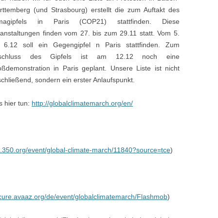
ttemberg (und Strasbourg) erstellt die zum Auftakt des
URR KREIS
imagipfels in Paris (COP21) stattfinden. Diese
anstaltungen finden vom 27. bis zum 29.11 statt. Vom 5.
NGEN
s 6.12 soll ein Gegengipfel n Paris stattfinden. Zum
schluss des Gipfels ist am 12.12 noch eine
NBURG
ßdemonstration in Paris geplant. Unsere Liste ist nicht
ART
chließend, sondern ein erster Anlaufspunkt.
EN
s hier tun:
http://globalclimatemarch.org/en/
IM
ct.350.org/event/global-climate-march/11840?source=tce
)
ecure.avaaz.org/de/event/globalclimatemarch/Flashmob
)