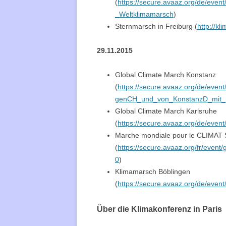
(
https://secure.avaaz.org/de/eve
_Weltklimamarsch
)
Sternmarsch in Freiburg (
http://k
29.11.2015
Global Climate March Konstanz
(
https://secure.avaaz.org/de/eve
genCH_und_von_KonstanzD_mit_
Global Climate March Karlsruhe
(
https://secure.avaaz.org/de/even
Marche mondiale pour le CLIMAT 
(
https://secure.avaaz.org/fr/eve
0
)
Klimamarsch Böblingen
(
https://secure.avaaz.org/de/eve
Über die Klimakonferenz in Paris