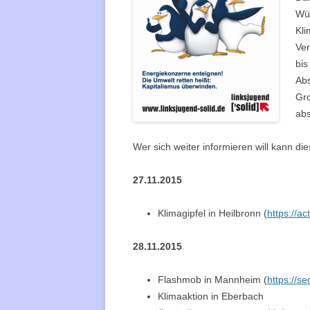
Wür
REMS-M
Kl
Ver
REUTLI
bi
Ab
ROTTE
Gro
STUTTG
abs
TÜBING
Wer sich weiter informieren will kann die
ULM
27.11.2015
WEINHE
Klimagipfel in Heilbronn (
https://a
28.11.2015
Flashmob in Mannheim (
https://s
Klimaaktion in Eberbach