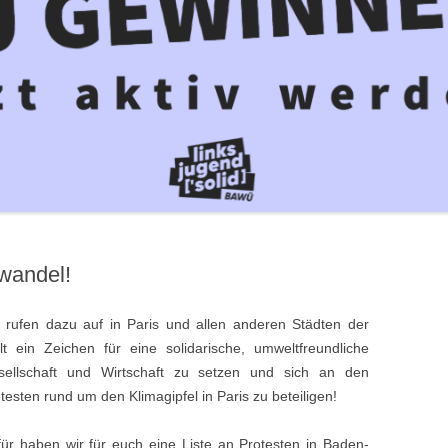
KÄM
STICKERREIHE
GEN/GEISLINGEN
CHA
BERG
CLIM
COP
ONN
FREI
UHE
FÜR 
NET
NZ
KEI
SBURG
ERB
wandel!
CH
IM
 rufen dazu auf in Paris und allen anderen Städten der
t ein Zeichen für eine solidarische, umweltfreundliche
AU
sellschaft und Wirtschaft zu setzen und sich an den
testen rund um den Klimagipfel in Paris zu beteiligen!
EIM
ür haben wir für euch eine Liste an Protesten in Baden-
BURG