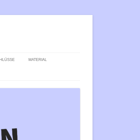
HLÜSSE
MATERIAL
DUNG IST DER
TEXTE
PROGRAMM DER LINKSJU
LÜSSELSTEIN DER
[‘SOLID]
DEMOSPRÜCHE
NZIPATION
BASISGRUPPENHANDBUCH
LUTION: FÜR EIN LEBEN IN
KEIN KOMMUNISMUS IST A
IHEIT, FERN VOM
KEINE LÖSUNG
NGENDEN BLICK DER
TROLLGESELLSCHAFT!
BLOCK FACISM
ITALISMUS IN KONKRETEN
GRUNDLAGEN DER