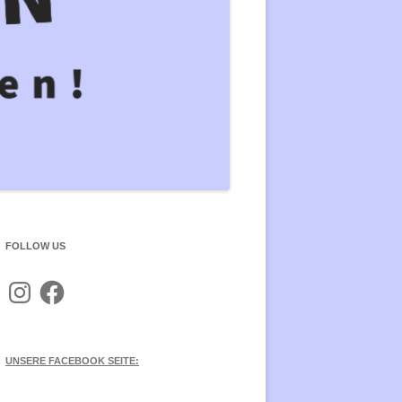
PFEN ÜBERWINDEN
KAPITALISMUSANALYSE UND
KRITIK
NGE THE SYSTEM, NOT THE
ATE! AUF NACH PARIS ZUM
RELIGIONSKRITIK
21!
FAIRTRADE
HEIT STATT SICHERHEIT:
EINE ALTERNATIVE
G8 – LEBE DEN WIDERSTA
ZPOLITIK
BILDUNGSSTREIK
NE
SCHAFTSSTEUERERLEICHTERUNGEN
FOLLOW US
Instagram
Facebook
UNSERE FACEBOOK SEITE: