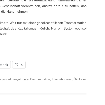
nen. Gerade die Weiterentwicklung umweltfreundlicher
esellschaft vorantreiben, anstatt darauf zu hoffen, das
n die Hand nehmen.
tbare Welt nur mit einer gesellschaftlichen Transformation
tschaft des Kapitalismus möglich. Nur ein Systemwechsel
hutz!
ebook
X
5
von
admin-yeti
unter
Demonstration
,
Internationales
,
Ökologie