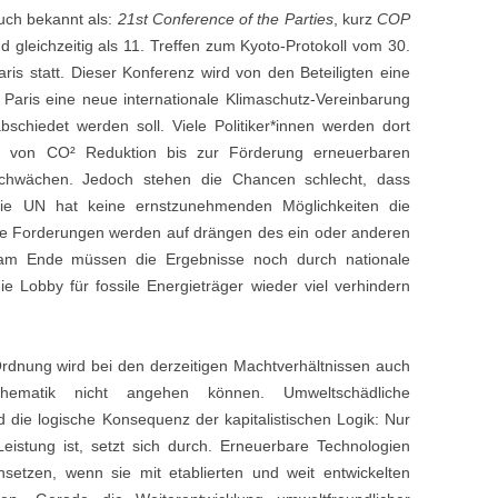
uch bekannt als:
21st Conference of the Parties
, kurz
COP
d gleichzeitig als 11. Treffen zum Kyoto-Protokoll vom 30.
s statt. Dieser Konferenz wird von den Beteiligten eine
Paris eine neue internationale Klimaschutz-Vereinbarung
bschiedet werden soll. Viele Politiker*innen werden dort
n, von CO² Reduktion bis zur Förderung erneuerbaren
chwächen. Jedoch stehen die Chancen schlecht, dass
Die UN hat keine ernstzunehmenden Möglichkeiten die
ele Forderungen werden auf drängen des ein oder anderen
 am Ende müssen die Ergebnisse noch durch nationale
 Lobby für fossile Energieträger wieder viel verhindern
rdnung wird bei den derzeitigen Machtverhältnissen auch
ematik nicht angehen können. Umweltschädliche
die logische Konsequenz der kapitalistischen Logik: Nur
 Leistung ist, setzt sich durch. Erneuerbare Technologien
setzen, wenn sie mit etablierten und weit entwickelten