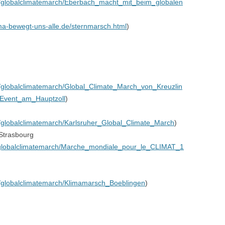
nt/globalclimatemarch/Eberbach_macht_mit_beim_globalen
lima-bewegt-uns-alle.de/sternmarsch.html
)
nt/globalclimatemarch/Global_Climate_March_von_Kreuzlin
Event_am_Hauptzoll
)
t/globalclimatemarch/Karlsruher_Global_Climate_March
)
Strasbourg
nt/globalclimatemarch/Marche_mondiale_pour_le_CLIMAT_1
nt/globalclimatemarch/Klimamarsch_Boeblingen
)