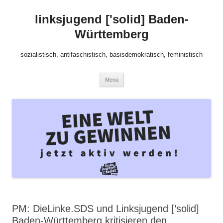
Zum
Inhalt
linksjugend ['solid] Baden-
springen
Württemberg
sozialistisch, antifaschistisch, basisdemokratisch, feministisch
Menü
PM: DieLinke.SDS und Linksjugend [’solid]
Baden-Württemberg kritisieren den