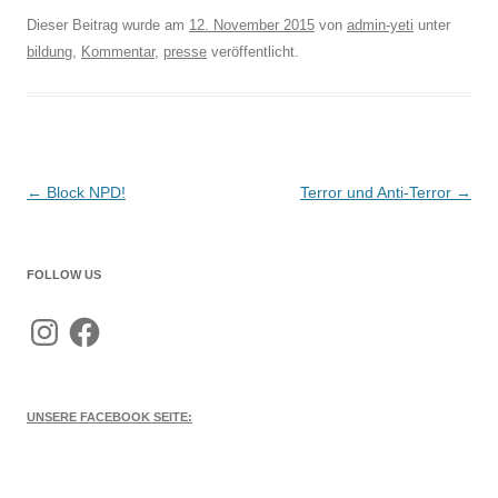
Dieser Beitrag wurde am
12. November 2015
von
admin-yeti
unter
bildung
,
Kommentar
,
presse
veröffentlicht.
Beitragsnavigation
←
Block NPD!
Terror und Anti-Terror
→
FOLLOW US
Instagram
Facebook
UNSERE FACEBOOK SEITE: