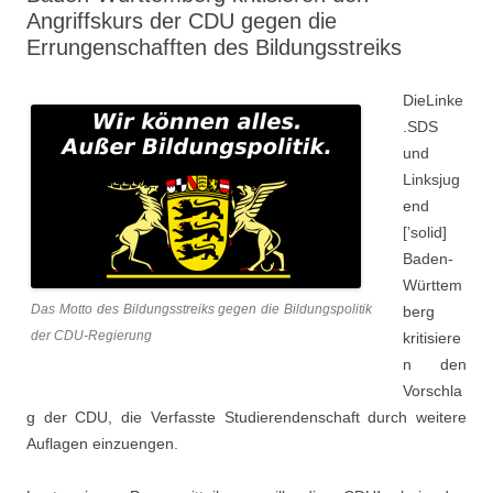
Angriffskurs der CDU gegen die
Errungenschafften des Bildungsstreiks
DieLinke
.SDS
und
Linksjug
end
[’solid]
Baden-
Württem
Das Motto des Bildungsstreiks gegen die Bildungspolitik
berg
der CDU-Regierung
kritisiere
n den
Vorschla
g der CDU, die Verfasste Studierendenschaft durch weitere
Auflagen einzuengen.