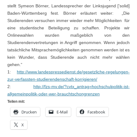
stellt Symeon Börner, Landessprecher der Linksjugend [’solid]
Baden-Württemberg fest. Börner erläutert weiter: „Die
Studierenden versuchen immer wieder mehr Möglichkeiten für
eine studentische Beteiligung zu schaffen. Projekte wir
Onlinewahlen wurden maßgeblich von den
Studierendenvertretungen in Angriff genommen. Wenn jedoch
tatsächliche Mitsprachemöglichkeiten genommen werden ist es
kein Wunder, dass Studierende auch nicht mehr wählen
gehen.“
1:
http://www.landespressedienst.de/gesetzliche-regelungen-
zur-verfassten-studierendenschaft-korrigieren/
2:
http://fzs-mv.de/?cvtx_antrag=hochschulpolitik-ist-
allgemeinpolitik-oder-wer-brauchtschongrenzen
Teilen mit:
Drucken
E-Mail
Facebook
X