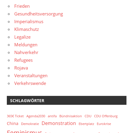
Frieden
Gesundheitsversorgung
Imperialismus
Klimaschutz
Legalize
Meldungen
Nahverkehr
Refugees
Rojava
Veranstaltungen
Verkehrswende
SCHLAGWÖRTER
365€ Ticket
Agenda2030
antifa
Bündnisaktion
CDU
CDU Offenburg
Demonstration
China
Demokratie
Ebertplatz
Eurokrise
Feminismus