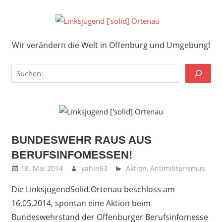
Zum
Inhalt
Links
springen
Wir verändern die Welt in Offenburg und Umgebung!
['solid
Wir verändern die Welt in Offenburg und Umgebung!
Orten
Suchen
BUNDESWEHR RAUS AUS
BERUFSINFOMESSEN!
18. Mai 2014
yahin93
Aktion
,
Antimilitarismus
Die LinksjugendSolid.Ortenau beschloss am
16.05.2014, spontan eine Aktion beim
Bundeswehrstand der Offenburger Berufsinfomesse