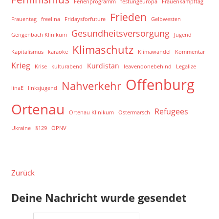
Ferienprogramm
festungeuropa
Frauenkampftag
Frieden
Frauentag
freelina
Fridaysforfuture
Gelbwesten
Gesundheitsversorgung
Gengenbach Klinikum
Jugend
Klimaschutz
Kapitalismus
karaoke
Klimawandel
Kommentar
Krieg
Kurdistan
Krise
kulturabend
leavenoonebehind
Legalize
Offenburg
Nahverkehr
linaE
linksjugend
Ortenau
Refugees
Ortenau Klinikum
Ostermarsch
Ukraine
§129
ÖPNV
Zurück
Deine Nachricht wurde gesendet