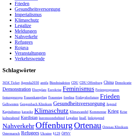
Frieden
Gesundheitsversorgung
Imperialismus
Klimaschutz
Legalize
Meldungen
Nahverkehr
Refugees
Rojava
Veranstaltungen
Verkehrswende
Schlagwörter
China
365€ Ticket
Agenda2030
antifa
Bündnisaktion
CDU
CDU Offenburg
Demokratie
Feminismus
Demonstration
Ebertplatz
Eurokrise
Ferienprogramm
Frieden
festungeuropa
Frauenkampftag
Frauentag
freelina
Fridaysforfuture
Gesundheitsversorgung
Gelbwesten
Gengenbach Klinikum
Jugend
Klimaschutz
Krieg
Kapitalismus
karaoke
Klimawandel
Kommentar
Krise
Kurdistan
kulturabend
leavenoonebehind
Legalize
linaE
linksjugend
Offenburg
Ortenau
Nahverkehr
Ortenau Klinikum
Refugees
Ostermarsch
Ukraine
§129
ÖPNV