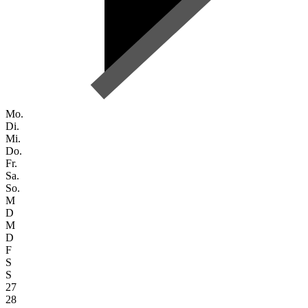
Mo.
Di.
Mi.
Do.
Fr.
Sa.
So.
M
D
M
D
F
S
S
27
28