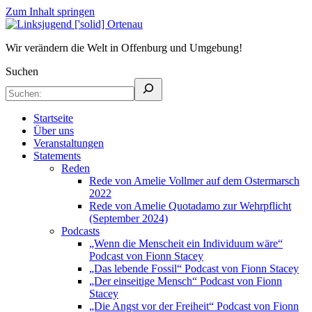
Zum Inhalt springen
Linksjugend
Wir verändern die Welt in Offenburg und Umgebung!
Wir verändern die Welt in Offenburg und Umgebung!
['solid]
Suchen
Ortenau
Startseite
Über uns
Veranstaltungen
Statements
Reden
Rede von Amelie Vollmer auf dem Ostermarsch
2022
Rede von Amelie Quotadamo zur Wehrpflicht
(September 2024)
Podcasts
„Wenn die Menscheit ein Individuum wäre“
Podcast von Fionn Stacey
„Das lebende Fossil“ Podcast von Fionn Stacey
„Der einseitige Mensch“ Podcast von Fionn
Stacey
„Die Angst vor der Freiheit“ Podcast von Fionn