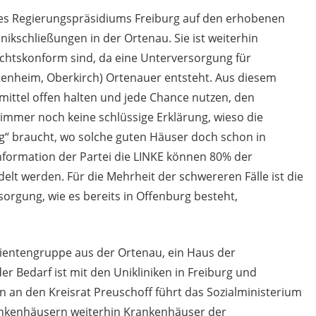
 des Regierungspräsidiums Freiburg auf den erhobenen
nikschließungen in der Ortenau. Sie ist weiterhin
echtskonform sind, da eine Unterversorgung für
tenheim, Oberkirch) Ortenauer entsteht. Aus diesem
ittel offen halten und jede Chance nutzen, den
t immer noch keine schlüssige Erklärung, wieso die
“ braucht, wo solche guten Häuser doch schon in
Information der Partei die LINKE können 80% der
lt werden. Für die Mehrheit der schwereren Fälle ist die
orgung, wie es bereits in Offenburg besteht,
Patientengruppe aus der Ortenau, ein Haus der
r Bedarf ist mit den Unikliniken in Freiburg und
n an den Kreisrat Preuschoff führt das Sozialministerium
ankenhäusern weiterhin Krankenhäuser der