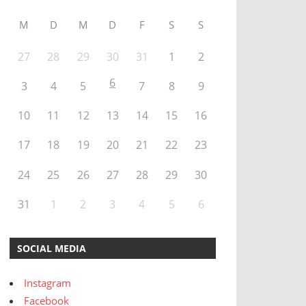
M
D
M
D
F
S
S
27
28
29
30
31
1
2
6
3
4
5
7
8
9
10
11
12
13
14
15
16
17
18
19
20
21
22
23
24
25
26
27
28
29
30
31
1
2
3
4
5
6
SOCIAL MEDIA
Instagram
Facebook