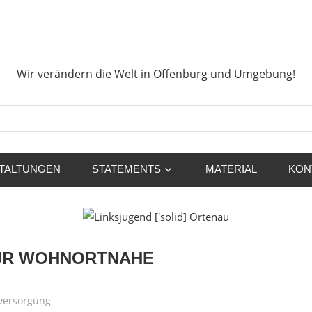
sjugend
Wir verändern die Welt in Offenburg
d]
Wir verändern die Welt in Offenburg und Umgebung!
nau
Suchen
TALTUNGEN
STATEMENTS
MATERIAL
KON
FÜR WOHNORTNAHE
versorgung