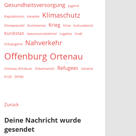
Gesundheitsversorgung
Jugend
Klimaschutz
Kapitalismus
karaoke
Krieg
Klimawandel
Kommentar
Krise
kulturabend
Kurdistan
leavenoonebehind
Legalize
linaE
Nahverkehr
linksjugend
Offenburg
Ortenau
Refugees
Ortenau Klinikum
Ostermarsch
Ukraine
§129
ÖPNV
Zurück
Deine Nachricht wurde
gesendet