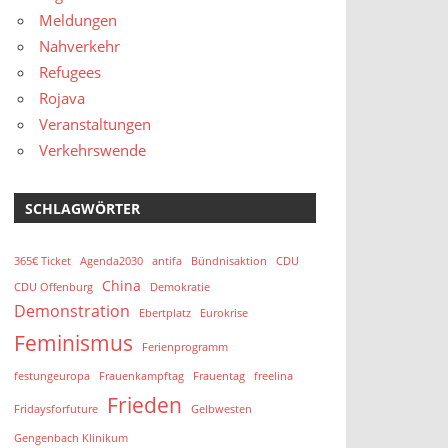
Meldungen
Nahverkehr
Refugees
Rojava
Veranstaltungen
Verkehrswende
SCHLAGWÖRTER
365€ Ticket
Agenda2030
antifa
Bündnisaktion
CDU
China
CDU Offenburg
Demokratie
Demonstration
Ebertplatz
Eurokrise
Feminismus
Ferienprogramm
festungeuropa
Frauenkampftag
Frauentag
freelina
Frieden
Fridaysforfuture
Gelbwesten
Gengenbach Klinikum