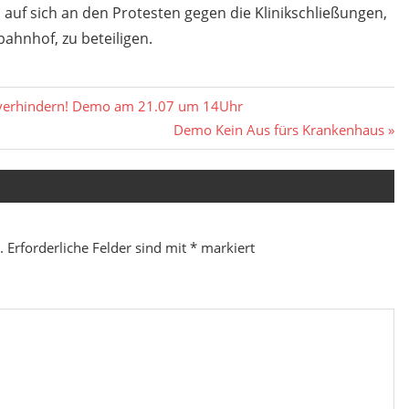
u auf sich an den Protesten gegen die Klinikschließungen,
hnhof, zu beteiligen.
n verhindern! Demo am 21.07 um 14Uhr
Nächster
Demo Kein Aus fürs Krankenhaus
Beitrag:
.
Erforderliche Felder sind mit
*
markiert