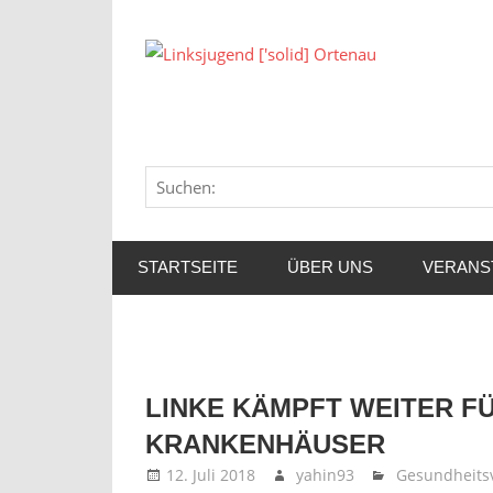
Zum
Inhalt
Link
springen
['soli
Orte
STARTSEITE
ÜBER UNS
VERANS
LINKE KÄMPFT WEITER 
KRANKENHÄUSER
12. Juli 2018
yahin93
Gesundheits