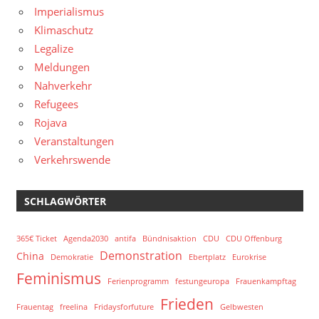
Imperialismus
Klimaschutz
Legalize
Meldungen
Nahverkehr
Refugees
Rojava
Veranstaltungen
Verkehrswende
SCHLAGWÖRTER
365€ Ticket
Agenda2030
antifa
Bündnisaktion
CDU
CDU Offenburg
Demonstration
China
Demokratie
Ebertplatz
Eurokrise
Feminismus
Ferienprogramm
festungeuropa
Frauenkampftag
Frieden
Frauentag
freelina
Fridaysforfuture
Gelbwesten