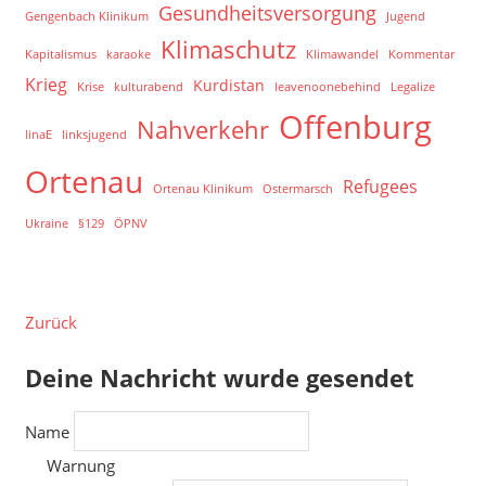
Gesundheitsversorgung
Gengenbach Klinikum
Jugend
Klimaschutz
Kapitalismus
karaoke
Klimawandel
Kommentar
Krieg
Kurdistan
Krise
kulturabend
leavenoonebehind
Legalize
Offenburg
Nahverkehr
linaE
linksjugend
Ortenau
Refugees
Ortenau Klinikum
Ostermarsch
Ukraine
§129
ÖPNV
Zurück
Deine Nachricht wurde gesendet
Name
Warnung