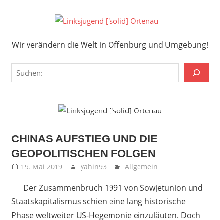
Zum
Inhalt
Links
springen
Wir verändern die Welt in Offenburg und Umgebung!
['solid
Wir verändern die Welt in Offenburg und Umgebung!
Orten
Suchen
CHINAS AUFSTIEG UND DIE
GEOPOLITISCHEN FOLGEN
19. Mai 2019
yahin93
Allgemein
Der Zusammenbruch 1991 von Sowjetunion und
Staatskapitalismus schien eine lang historische
Phase weltweiter US-Hegemonie einzuläuten. Doch