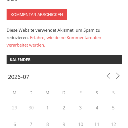
Diese Website verwendet Akismet, um Spam zu
reduzieren.
Erfahre, wie deine Kommentardaten
verarbeitet werden.
KALENDER
M
D
M
D
F
S
S
29
30
1
2
3
4
5
6
7
8
9
10
11
12