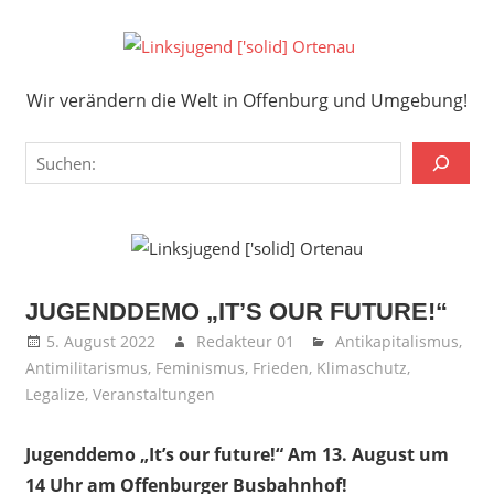
Zum
Inhalt
Links
springen
Wir verändern die Welt in Offenburg und Umgebung!
['solid
Wir verändern die Welt in Offenburg und Umgebung!
Orten
Suchen
JUGENDDEMO „IT’S OUR FUTURE!“
5. August 2022
Redakteur 01
Antikapitalismus
,
Antimilitarismus
,
Feminismus
,
Frieden
,
Klimaschutz
,
Legalize
,
Veranstaltungen
Jugenddemo „It’s our future!“ Am 13. August um
14 Uhr am Offenburger Busbahnhof!