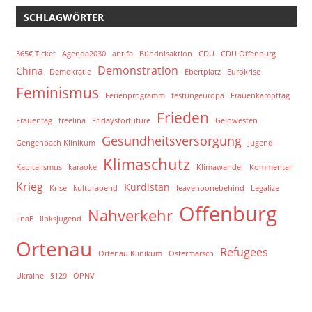
SCHLAGWÖRTER
365€ Ticket
Agenda2030
antifa
Bündnisaktion
CDU
CDU Offenburg
Demonstration
China
Demokratie
Ebertplatz
Eurokrise
Feminismus
Ferienprogramm
festungeuropa
Frauenkampftag
Frieden
Frauentag
freelina
Fridaysforfuture
Gelbwesten
Gesundheitsversorgung
Gengenbach Klinikum
Jugend
Klimaschutz
Kapitalismus
karaoke
Klimawandel
Kommentar
Krieg
Kurdistan
Krise
kulturabend
leavenoonebehind
Legalize
Offenburg
Nahverkehr
linaE
linksjugend
Ortenau
Refugees
Ortenau Klinikum
Ostermarsch
Ukraine
§129
ÖPNV