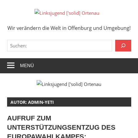
Zum
Inhalt
Links
springen
Wir verändern die Welt in Offenburg und Umgebung!
['solid
Wir verändern die Welt in Offenburg und Umgebung!
Orten
Suchen
MENÜ
AUTOR:
ADMIN-YETI
AUFRUF ZUM
UNTERSTÜTZUNGSENTZUG DES
EUROPAWAHLKAMPFS: