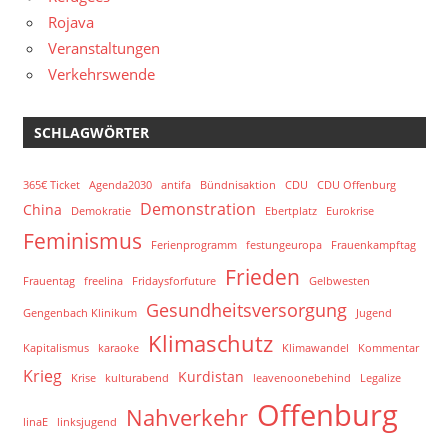
Rojava
Veranstaltungen
Verkehrswende
SCHLAGWÖRTER
365€ Ticket
Agenda2030
antifa
Bündnisaktion
CDU
CDU Offenburg
Demonstration
China
Demokratie
Ebertplatz
Eurokrise
Feminismus
Ferienprogramm
festungeuropa
Frauenkampftag
Frieden
Frauentag
freelina
Fridaysforfuture
Gelbwesten
Gesundheitsversorgung
Gengenbach Klinikum
Jugend
Klimaschutz
Kapitalismus
karaoke
Klimawandel
Kommentar
Krieg
Kurdistan
Krise
kulturabend
leavenoonebehind
Legalize
Offenburg
Nahverkehr
linaE
linksjugend