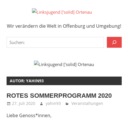
Zum
Inhalt
Links
springen
Wir verändern die Welt in Offenburg und Umgebung!
['solid
Wir verändern die Welt in Offenburg und Umgebung!
Orten
Suchen
AUTOR:
YAHIN93
ROTES SOMMERPROGRAMM 2020
27. Juli 2020
yahin93
Veranstaltungen
Liebe Genoss*innen,