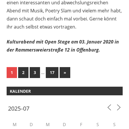
einen interessanten und abwechslungsreichen
Abend mit Musik, Poetry Slam und vielem mehr habt,
dann schaut doch einfach mal vorbei. Gerne könnt
ihr auch selbst etwas vortragen.
Kulturabend mit Open Stage am 03. Januar 2020 in
der Rammersweierstraße 12 in Offenburg.
Seitennummerierung
…
Nächste
1
2
3
17
»
Beiträge
der
KALENDER
Beiträge
M
D
M
D
F
S
S