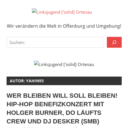
Zum
Inhalt
Links
springen
Wir verändern die Welt in Offenburg und Umgebung!
['solid
Wir verändern die Welt in Offenburg und Umgebung!
Orten
Suchen
AUTOR:
YAHIN93
WER BLEIBEN WILL SOLL BLEIBEN!
HIP-HOP BENEFIZKONZERT MIT
HOLGER BURNER, DO LÄUFTS
CREW UND DJ DESKER (SMB)