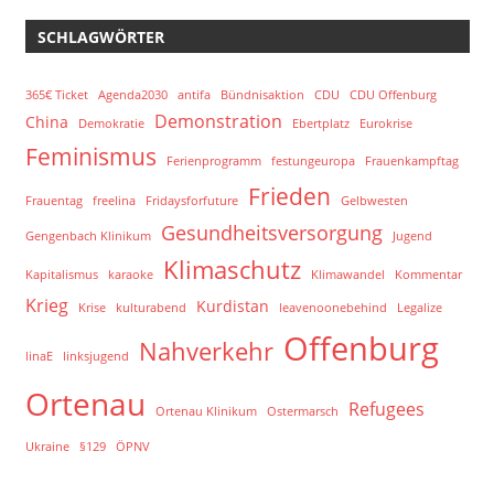
SCHLAGWÖRTER
365€ Ticket
Agenda2030
antifa
Bündnisaktion
CDU
CDU Offenburg
Demonstration
China
Demokratie
Ebertplatz
Eurokrise
Feminismus
Ferienprogramm
festungeuropa
Frauenkampftag
Frieden
Frauentag
freelina
Fridaysforfuture
Gelbwesten
Gesundheitsversorgung
Gengenbach Klinikum
Jugend
Klimaschutz
Kapitalismus
karaoke
Klimawandel
Kommentar
Krieg
Kurdistan
Krise
kulturabend
leavenoonebehind
Legalize
Offenburg
Nahverkehr
linaE
linksjugend
Ortenau
Refugees
Ortenau Klinikum
Ostermarsch
Ukraine
§129
ÖPNV