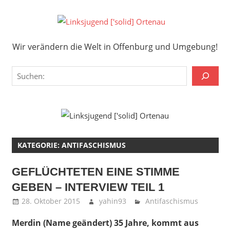
Zum
Inhalt
Links
springen
Wir verändern die Welt in Offenburg und Umgebung!
['solid
Wir verändern die Welt in Offenburg und Umgebung!
Orten
Suchen
KATEGORIE:
ANTIFASCHISMUS
GEFLÜCHTETEN EINE STIMME
GEBEN – INTERVIEW TEIL 1
28. Oktober 2015
yahin93
Antifaschismus
Merdin (Name geändert) 35 Jahre, kommt aus