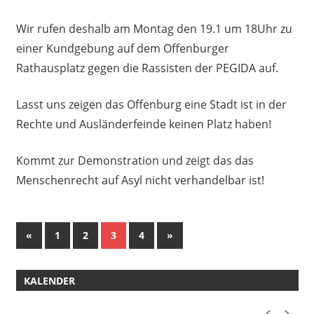
Wir rufen deshalb am Montag den 19.1 um 18Uhr zu
einer Kundgebung auf dem Offenburger
Rathausplatz gegen die Rassisten der PEGIDA auf.
Lasst uns zeigen das Offenburg eine Stadt ist in der
Rechte und Ausländerfeinde keinen Platz haben!
Kommt zur Demonstration und zeigt das das
Menschenrecht auf Asyl nicht verhandelbar ist!
Seitennummerierung
Vorherige
Nächste
«
1
2
3
4
»
Beiträge
Beiträge
der
KALENDER
Beiträge