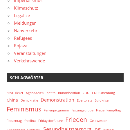
Imperialismus
Klimaschutz
Legalize
Meldungen
Nahverkehr
Refugees
Rojava
Veranstaltungen
Verkehrswende
SCHLAGWÖRTER
365€ Ticket
Agenda2030
antifa
Bündnisaktion
CDU
CDU Offenburg
Demonstration
China
Demokratie
Ebertplatz
Eurokrise
Feminismus
Ferienprogramm
festungeuropa
Frauenkampftag
Frieden
Frauentag
freelina
Fridaysforfuture
Gelbwesten
Gesundheitsversorgung
Gengenbach Klinikum
Jugend