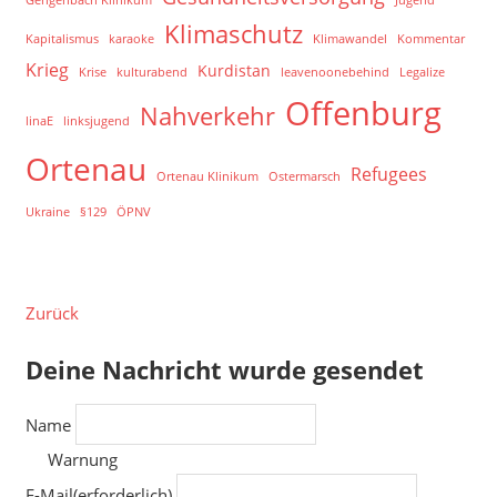
Klimaschutz
Kapitalismus
karaoke
Klimawandel
Kommentar
Krieg
Kurdistan
Krise
kulturabend
leavenoonebehind
Legalize
Offenburg
Nahverkehr
linaE
linksjugend
Ortenau
Refugees
Ortenau Klinikum
Ostermarsch
Ukraine
§129
ÖPNV
Zurück
Deine Nachricht wurde gesendet
Name
Warnung
E-Mail
(erforderlich)